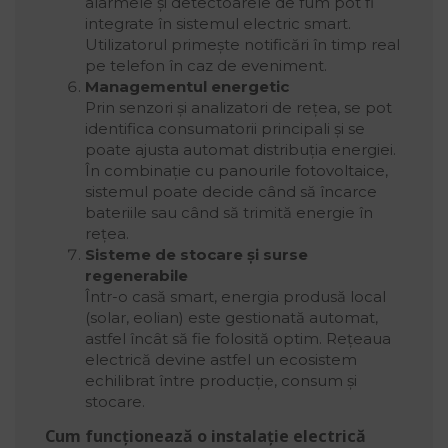
alarmele și detectoarele de fum pot fi
integrate în sistemul electric smart.
Utilizatorul primește notificări în timp real
pe telefon în caz de eveniment.
Managementul energetic
Prin senzori și analizatori de rețea, se pot
identifica consumatorii principali și se
poate ajusta automat distribuția energiei.
În combinație cu panourile fotovoltaice,
sistemul poate decide când să încarce
bateriile sau când să trimită energie în
rețea.
Sisteme de stocare și surse
regenerabile
Într-o casă smart, energia produsă local
(solar, eolian) este gestionată automat,
astfel încât să fie folosită optim. Rețeaua
electrică devine astfel un ecosistem
echilibrat între producție, consum și
stocare.
Cum funcționează o instalație electrică