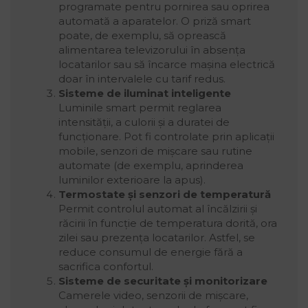
programate pentru pornirea sau oprirea
automată a aparatelor. O priză smart
poate, de exemplu, să oprească
alimentarea televizorului în absența
locatarilor sau să încarce mașina electrică
doar în intervalele cu tarif redus.
Sisteme de iluminat inteligente
Luminile smart permit reglarea
intensității, a culorii și a duratei de
funcționare. Pot fi controlate prin aplicații
mobile, senzori de mișcare sau rutine
automate (de exemplu, aprinderea
luminilor exterioare la apus).
Termostate și senzori de temperatură
Permit controlul automat al încălzirii și
răcirii în funcție de temperatura dorită, ora
zilei sau prezența locatarilor. Astfel, se
reduce consumul de energie fără a
sacrifica confortul.
Sisteme de securitate și monitorizare
Camerele video, senzorii de mișcare,