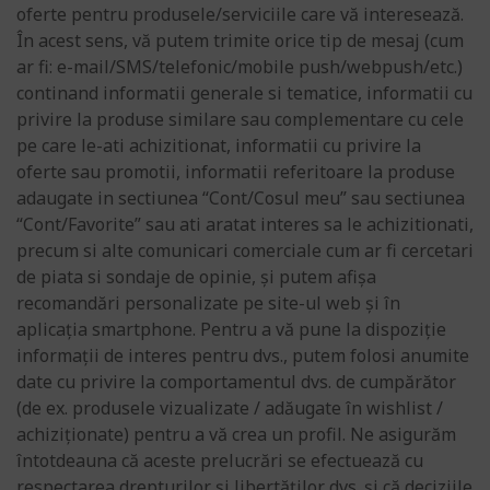
oferte pentru produsele/serviciile care vă interesează.
În acest sens, vă putem trimite orice tip de mesaj (cum
ar fi: e-mail/SMS/telefonic/mobile push/webpush/etc.)
continand informatii generale si tematice, informatii cu
privire la produse similare sau complementare cu cele
pe care le-ati achizitionat, informatii cu privire la
oferte sau promotii, informatii referitoare la produse
adaugate in sectiunea “Cont/Cosul meu” sau sectiunea
“Cont/Favorite” sau ati aratat interes sa le achizitionati,
precum si alte comunicari comerciale cum ar fi cercetari
de piata si sondaje de opinie, și putem afișa
recomandări personalizate pe site-ul web și în
aplicația smartphone. Pentru a vă pune la dispoziție
informații de interes pentru dvs., putem folosi anumite
date cu privire la comportamentul dvs. de cumpărător
(de ex. produsele vizualizate / adăugate în wishlist /
achiziționate) pentru a vă crea un profil. Ne asigurăm
întotdeauna că aceste prelucrări se efectuează cu
respectarea drepturilor și libertăților dvs. și că deciziile