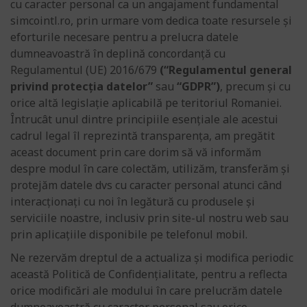
cu caracter personal ca un angajament fundamental
simcointl.ro, prin urmare vom dedica toate resursele și
eforturile necesare pentru a prelucra datele
dumneavoastră în deplină concordanță cu
Regulamentul (UE) 2016/679
(“Regulamentul general
privind protecția datelor”
sau
“GDPR”)
, precum și cu
orice altă legislație aplicabilă pe teritoriul Romaniei.
Întrucât unul dintre principiile esențiale ale acestui
cadrul legal îl reprezintă transparența, am pregătit
aceast document prin care dorim să vă informăm
despre modul în care colectăm, utilizăm, transferăm și
protejăm datele dvs cu caracter personal atunci când
interacționați cu noi în legătură cu produsele și
serviciile noastre, inclusiv prin site-ul nostru web sau
prin aplicațiile disponibile pe telefonul mobil.
Ne rezervăm dreptul de a actualiza și modifica periodic
această Politică de Confidențialitate, pentru a reflecta
orice modificări ale modului în care prelucrăm datele
dumneavoastră cu caracter personal sau orice