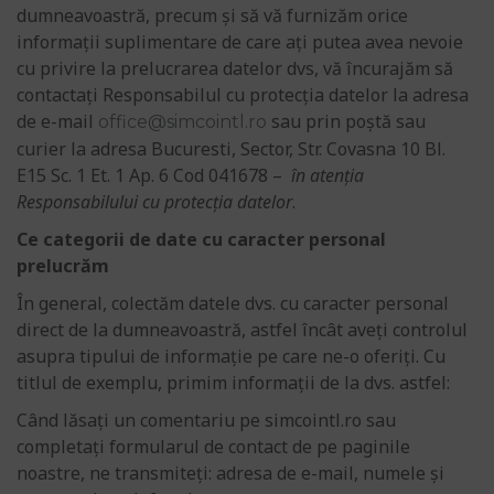
dumneavoastră, precum și să vă furnizăm orice
informații suplimentare de care ați putea avea nevoie
cu privire la prelucrarea datelor dvs, vă încurajăm să
contactați Responsabilul cu protecția datelor la adresa
de e-mail
sau prin poștă sau
office@
simcointl.ro
curier la adresa Bucuresti, Sector, Str. Covasna 10 Bl.
E15 Sc. 1 Et. 1 Ap. 6 Cod 041678 –
în atenția
Responsabilului cu protecția datelor
.
Ce categorii de date cu caracter personal
prelucrăm
În general, colectăm datele dvs. cu caracter personal
direct de la dumneavoastră, astfel încât aveți controlul
asupra tipului de informație pe care ne-o oferiți. Cu
titlul de exemplu, primim informații de la dvs. astfel:
Când lăsați un comentariu pe simcointl.ro sau
completați formularul de contact de pe paginile
noastre, ne transmiteți: adresa de e-mail, numele și