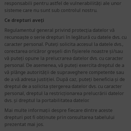
responsabili pentru astfel de vulnerabilități ale unor
sisteme care nu sunt sub controlul nostru.
Ce drepturi aveți
Regulamentul general privind protecția datelor vă
recunoaște o serie drepturi în legătură cu datele dvs. cu
caracter personal. Puteți solicita accesul la datele dvs.,
corectarea oricăror greșeli din fișierele noastre și/sau
vă puteți opune la prelucrarea datelor dvs. cu caracter
personal. De asemenea, vă puteți exercita dreptul de a
vă plânge autorității de supraveghere competente sau
de a vă adresa justiției. După caz, puteți beneficia și de
dreptul de a solicita ștergerea datelor dvs. cu caracter
personal, dreptul la restricționarea prelucrării datelor
dvs. și dreptul la portabilitatea datelor.
Mai multe informații despre fiecare dintre aceste
drepturi pot fi obținute prin consultarea tabelului
prezentat mai jos.