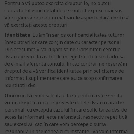
Pentru a vă putea exercita drepturile, ne puteți
contacta folosind detaliile de contact expuse mai sus.
Vă rugăm să rețineți următoarele aspecte dacă doriți să
vă exercitați aceste drepturi:
Identitate.
Luăm în serios confidențialitatea tuturor
înregistrărilor care conțin date cu caracter personal.
Din acest motiv, va rugam sa ne transmiteti cererile
dvs. cu privire la astfel de înregistrări folosind adresa
de e-mail aferenta contulu. In caz contrar, ne rezervăm
dreptul de a vă verifica identitatea prin solicitarea de
informatii suplimentare care au ca scop confirmarea
identitatii dvs.
Onorarii.
Nu vom solicita o taxă pentru a vă exercita
vreun drept în ceea ce privește datele dvs. cu caracter
personal, cu excepția cazului în care solicitarea dvs. de
acces la informații este nefondată, respectiv repetitivă
sau excesivă, caz în care vom percepe o sumă
rezonabilă în asemenea circumstanțe. Vă vom informa