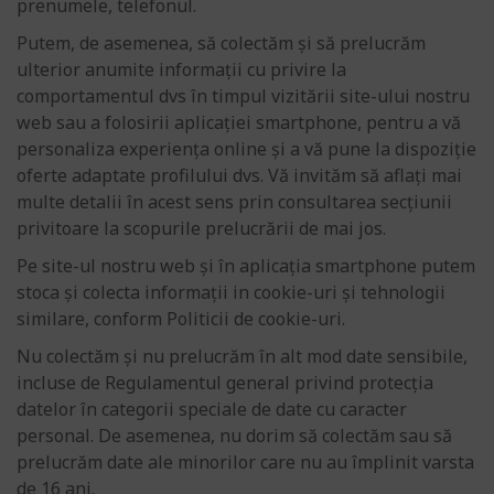
prenumele, telefonul.
Putem, de asemenea, să colectăm și să prelucrăm
ulterior anumite informații cu privire la
comportamentul dvs în timpul vizitării site-ului nostru
web sau a folosirii aplicației smartphone, pentru a vă
personaliza experiența online și a vă pune la dispoziție
oferte adaptate profilului dvs. Vă invităm să aflați mai
multe detalii în acest sens prin consultarea secțiunii
privitoare la scopurile prelucrării de mai jos.
Pe site-ul nostru web și în aplicația smartphone putem
stoca și colecta informații in cookie-uri și tehnologii
similare, conform Politicii de cookie-uri.
Nu colectăm și nu prelucrăm în alt mod date sensibile,
incluse de Regulamentul general privind protecția
datelor în categorii speciale de date cu caracter
personal. De asemenea, nu dorim să colectăm sau să
prelucrăm date ale minorilor care nu au împlinit varsta
de 16 ani.