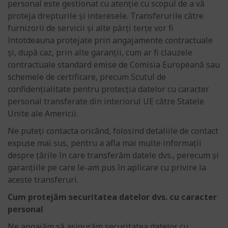
personal este gestionat cu atenție cu scopul de a vă
proteja drepturile și interesele. Transferurile către
furnizorii de servicii și alte părți terțe vor fi
întotdeauna protejate prin angajamente contractuale
și, după caz, prin alte garanții, cum ar fi clauzele
contractuale standard emise de Comisia Europeană sau
schemele de certificare, precum Scutul de
confidențialitate pentru protecția datelor cu caracter
personal transferate din interiorul UE către Statele
Unite ale Americii.
Ne puteți contacta oricând, folosind detaliile de contact
expuse mai sus, pentru a afla mai multe informații
despre țările în care transferăm datele dvs., perecum și
garanțiile pe care le-am pus în aplicare cu privire la
aceste transferuri.
Cum protejăm securitatea datelor dvs. cu caracter
personal
Ne angajăm să asigurăm securitatea datelor cu