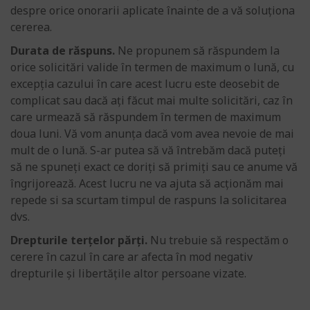
despre orice onorarii aplicate înainte de a vă soluționa
cererea.
Durata de răspuns.
Ne propunem să răspundem la
orice solicitări valide în termen de maximum o lună, cu
excepția cazului în care acest lucru este deosebit de
complicat sau dacă ați făcut mai multe solicitări, caz în
care urmează să răspundem în termen de maximum
doua luni. Vă vom anunța dacă vom avea nevoie de mai
mult de o lună. S-ar putea să vă întrebăm dacă puteți
să ne spuneți exact ce doriți să primiți sau ce anume vă
îngrijorează. Acest lucru ne va ajuta să acționăm mai
repede si sa scurtam timpul de raspuns la solicitarea
dvs.
Drepturile terțelor părți.
Nu trebuie să respectăm o
cerere în cazul în care ar afecta în mod negativ
drepturile și libertățile altor persoane vizate.