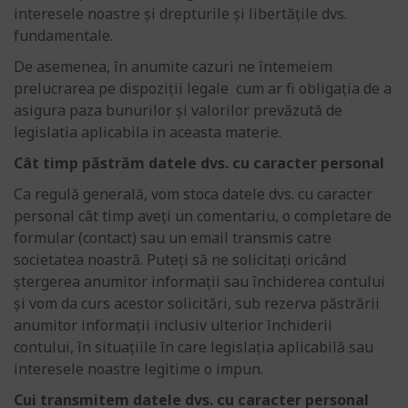
interesele noastre și drepturile și libertățile dvs.
fundamentale.
De asemenea, în anumite cazuri ne întemeiem
prelucrarea pe dispoziții legale cum ar fi obligația de a
asigura paza bunurilor și valorilor prevăzută de
legislatia aplicabila in aceasta materie.
Cât timp păstrăm datele dvs. cu caracter personal
Ca regulă generală, vom stoca datele dvs. cu caracter
personal cât timp aveți un comentariu, o completare de
formular (contact) sau un email transmis catre
societatea noastră. Puteți să ne solicitați oricând
ștergerea anumitor informații sau închiderea contului
și vom da curs acestor solicitări, sub rezerva păstrării
anumitor informații inclusiv ulterior închiderii
contului, în situațiile în care legislația aplicabilă sau
interesele noastre legitime o impun.
Cui transmitem datele dvs. cu caracter personal