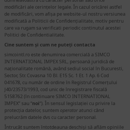
modificări ale cerințelor legale. În cazul oricărei astfel
de modificări, vom afișa pe website-ul nostru versiunea
modificată a Politicii de Confidențialitate, motiv pentru
care va rugam sa verificati periodic continutul acestei
Politici de Confidentialitate.
Cine suntem și cum ne puteți contacta
simcointl.ro este denumirea comercială a SIMCO
INTERNATIONAL IMPEX SRL, persoană juridică de
naționalitate română, având sediul social în Bucuresti,
Sector, Str. Covasna 10 Bl. E15 Sc. 1 Et. 1 Ap. 6 Cod
041678, cu număr de ordine în Registrul Comerțului
J40/23573/1993, cod unic de înregistrare fiscală
5158762 (în continuare SIMCO INTERNATIONAL
IMPEX” sau “
noi
“). În sensul legislației cu privire la
protecția datelor, suntem
operator
atunci când
prelucrăm datele dvs cu caracter personal.
Întrucât suntem întotdeauna deschiși să aflăm opiniile