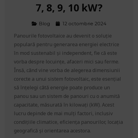
7, 8, 9, 10 kW?
Blog
12 octombrie 2024
Panourile fotovoltaice au devenit o soluție
populară pentru generarea energiei electrice
în mod sustenabil și independent, fie că este
vorba despre locuințe, afaceri mici sau ferme.
Însă, când vine vorba de alegerea dimensiunii
corecte a unui sistem fotovoltaic, este esențial
să înțelegi câtă energie poate produce un
panou sau un sistem de panouri cu o anumită
capacitate, măsurată în kilowați (kW). Acest
lucru depinde de mai mulți factori, inclusiv
condițiile climatice, eficiența panourilor, locația
geografică și orientarea acestora.