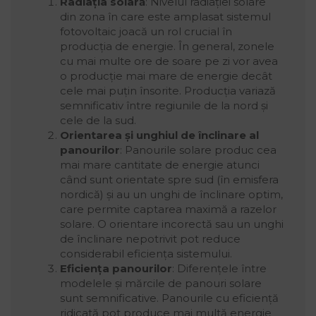
Radiația solară
: Nivelul radiației solare
din zona în care este amplasat sistemul
fotovoltaic joacă un rol crucial în
producția de energie. În general, zonele
cu mai multe ore de soare pe zi vor avea
o producție mai mare de energie decât
cele mai puțin însorite. Producția variază
semnificativ între regiunile de la nord și
cele de la sud.
Orientarea și unghiul de înclinare al
panourilor
: Panourile solare produc cea
mai mare cantitate de energie atunci
când sunt orientate spre sud (în emisfera
nordică) și au un unghi de înclinare optim,
care permite captarea maximă a razelor
solare. O orientare incorectă sau un unghi
de înclinare nepotrivit pot reduce
considerabil eficiența sistemului.
Eficiența panourilor
: Diferențele între
modelele și mărcile de panouri solare
sunt semnificative. Panourile cu eficiență
ridicată pot produce mai multă energie