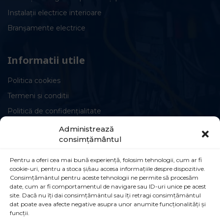
Instalații electrice interioare
Branșamente electrice
Informatii utile
Politica cookies
Termeni si conditii
Politică de confidențialitate
Administrează
consimțământul
Pentru a oferi cea mai bună experiență, folosim tehnologii, cum ar fi
cookie-uri, pentru a stoca și/sau accesa informațiile despre dispozitive.
Circuite și conexiuni
Consimțământul pentru aceste tehnologii ne permite să procesăm
date, cum ar fi comportamentul de navigare sau ID-uri unice pe acest
Șoseaua Leordeni 90B, Popești-Leordeni,
site. Dacă nu îți dai consimțământul sau îți retragi consimțământul
dat poate avea afecte negative asupra unor anumite funcționalități și
077160
funcții.