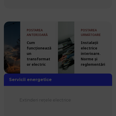
POSTAREA
POSTAREA
ANTERIOARĂ
URMĂTOARE
Cum
Instalații
funcționează
electrice
un
interioare.
transformat
Norme și
or electric
reglementări
Servicii energetice
Extinderi rețele electrice