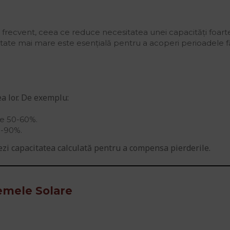
i frecvent, ceea ce reduce necesitatea unei capacități foart
citate mai mare este esențială pentru a acoperi perioadele f
ea lor. De exemplu:
 de 50-60%.
0-90%.
ezi capacitatea calculată pentru a compensa pierderile.
temele Solare