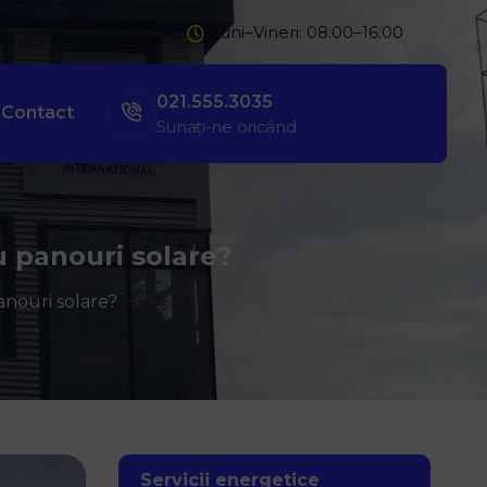
Luni–Vineri: 08:00–16:00
021.555.3035
Contact
Sunați-ne oricând
u panouri solare?
anouri solare?
Servicii energetice