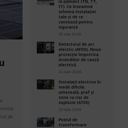
la pământ (TN, TT,
IT). Ce înseamnă
schema instalației
tale și de ce
contează pentru
siguranță
25 Iulie 2026
Detectorul de arc
electric (AFDD). Noua
protecție împotriva
cu
incendiilor de cauză
electrică
24 Iulie 2026
Instalații electrice în
medii dificile:
umezeală, praf și
zone cu risc de
ai
explozie (ATEX)
trivită
23 Iulie 2026
arul de
Postul de
transformare