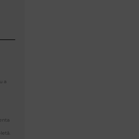
u a
enta
letă.