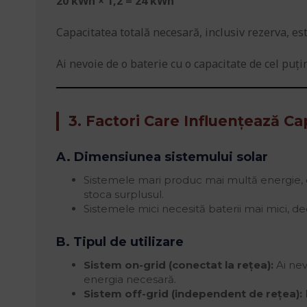
20 kWh × 1,2 = 24 kWh
Capacitatea totală necesară, inclusiv rezerva, es
Ai nevoie de o baterie cu o capacitate de cel puț
3. Factori Care Influențează C
A. Dimensiunea sistemului solar
Sistemele mari produc mai multă energie, 
stoca surplusul.
Sistemele mici necesită baterii mai mici, de
B. Tipul de utilizare
Sistem on-grid (conectat la rețea):
Ai nev
energia necesară.
Sistem off-grid (independent de rețea):