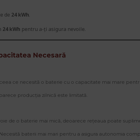
te de
24 kWh
.
in
24 kWh
pentru a-ți asigura nevoile.
apacitatea Necesară
ceea ce necesită o baterie cu o capacitate mai mare pentr
oarece producția zilnică este limitată.
oie de o baterie mai mică, deoarece rețeaua poate suplim
Necesită baterii mai mari pentru a asigura autonomia comp