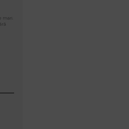
e mari.
ără