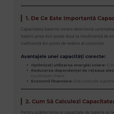
1. De Ce Este Importantă Capac
Capacitatea bateriei solare determină cantitatea d
baterii prea mici poate duce la insuficiență de e
ineficientă din punct de vedere al costurilor.
Avantajele unei capacități corecte:
Optimizați utilizarea energiei solare:
O ba
Reducerea dependenței de rețeaua elect
cu consum mare.
Economii financiare:
Eviți costurile supli
2. Cum Să Calculezi Capacitate
Pentru a determina ce capacitate de baterie ai nev