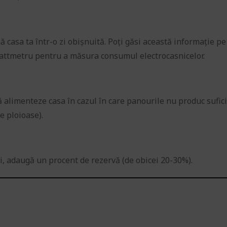
 casa ta într-o zi obișnuită. Poți găsi această informație pe
 wattmetru pentru a măsura consumul electrocasnicelor.
să alimenteze casa în cazul în care panourile nu produc sufic
e ploioase).
, adaugă un procent de rezervă (de obicei 20-30%).