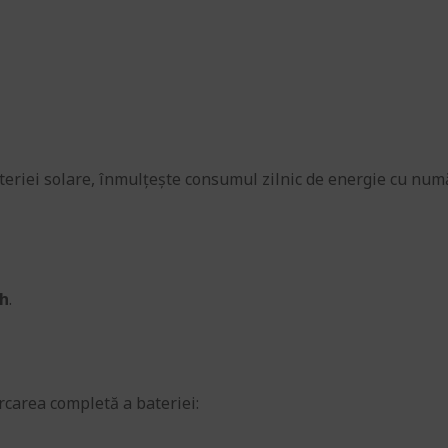
teriei solare, înmulțește consumul zilnic de energie cu num
h
.
carea completă a bateriei: