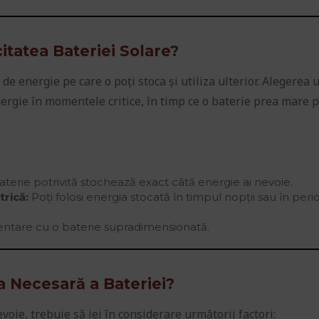
itatea Bateriei Solare?
e energie pe care o poți stoca și utiliza ulterior. Alegerea 
nergie în momentele critice, în timp ce o baterie prea mare p
terie potrivită stochează exact câtă energie ai nevoie.
rică:
Poți folosi energia stocată în timpul nopții sau în per
mentare cu o baterie supradimensionată.
a Necesară a Bateriei?
oie, trebuie să iei în considerare următorii factori: