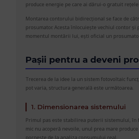
produce energie pe care ai dărui-o gratuit rețelei
Montarea contorului bidirecțional se face de cătr
prosumator. Acesta înlocuiește vechiul contor și 
momentul montării lui, ești oficial un prosumator
Pașii pentru a deveni pr
Trecerea de la idee la un sistem fotovoltaic funcț
pot varia, structura generală este următoarea.
1. Dimensionarea sistemului
Primul pas este stabilirea puterii sistemului, în
mic nu acoperă nevoile, unul prea mare produce su
pornește de la analiza consumului real.