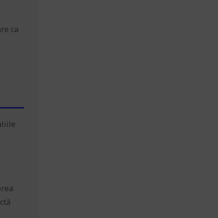
are ca
n
liile
prea
ctă