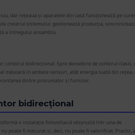
nuu, dar rețeaua și aparatele din casă funcționează pe cure
este creierul sistemului: gestionează producția, sincronizeaz
tă a întregului ansamblu.
: contorul bidirecțional. Spre deosebire de contorul clasic, 
l măsoară în ambele sensuri, atât energia luată din rețea, c
econtarea dintre prosumator și furnizor.
tor bidirecțional
sformă o instalație fotovoltaică obișnuită într-una de
 poate fi măsurat și, deci, nu poate fi valorificat. Practic, a