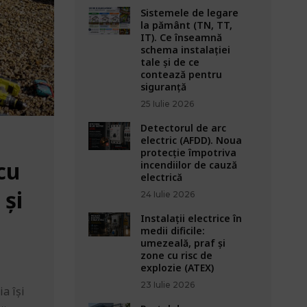
Sistemele de legare
la pământ (TN, TT,
IT). Ce înseamnă
schema instalației
tale și de ce
contează pentru
siguranță
25 Iulie 2026
Detectorul de arc
electric (AFDD). Noua
protecție împotriva
cu
incendiilor de cauză
electrică
 și
24 Iulie 2026
Instalații electrice în
medii dificile:
umezeală, praf și
zone cu risc de
explozie (ATEX)
23 Iulie 2026
a își