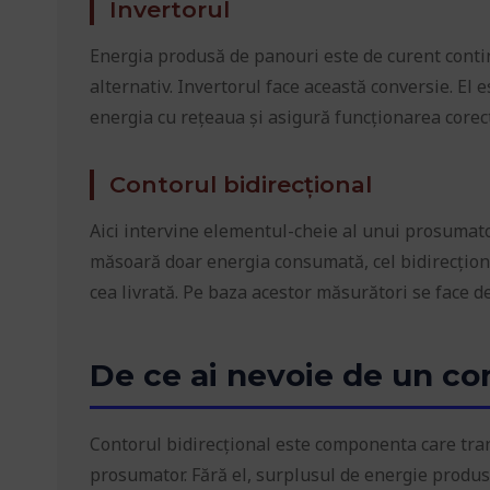
Invertorul
Energia produsă de panouri este de curent conti
alternativ. Invertorul face această conversie. El 
energia cu rețeaua și asigură funcționarea corec
Contorul bidirecțional
Aici intervine elementul-cheie al unui prosumator
măsoară doar energia consumată, cel bidirecționa
cea livrată. Pe baza acestor măsurători se face d
De ce ai nevoie de un con
Contorul bidirecțional este componenta care tran
prosumator. Fără el, surplusul de energie produs nu