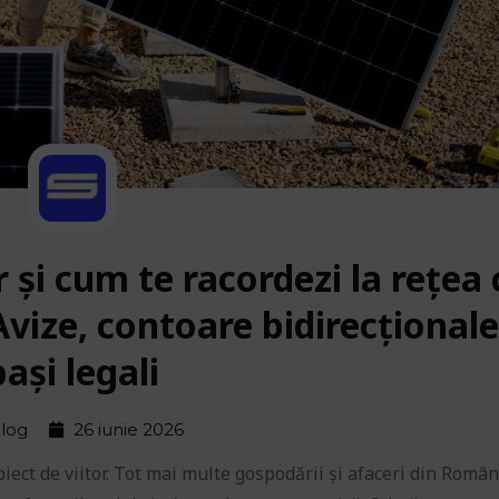
și cum te racordezi la rețea 
vize, contoare bidirecționale
pași legali
log
26 iunie 2026
iect de viitor. Tot mai multe gospodării și afaceri din Români