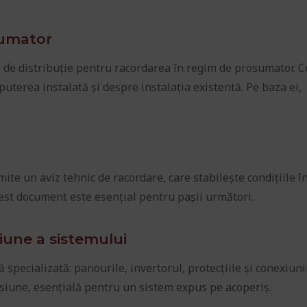
sumator
de distribuție pentru racordarea în regim de prosumator. 
puterea instalată și despre instalația existentă. Pe baza ei,
emite un aviz tehnic de racordare, care stabilește condițiile î
cest document este esențial pentru pașii următori.
iune a sistemului
 specializată: panourile, invertorul, protecțiile și conexiuni
ensiune, esențială pentru un sistem expus pe acoperiș.