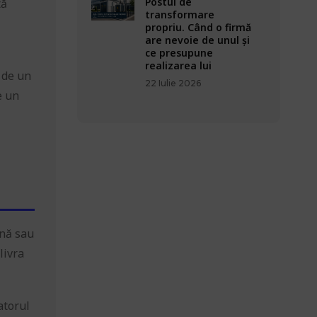
Postul de
tă
transformare
propriu. Când o firmă
are nevoie de unul și
ce presupune
realizarea lui
 de un
22 Iulie 2026
e un
ană sau
livra
atorul