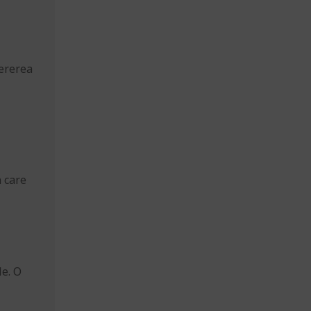
Cererea
n care
le. O