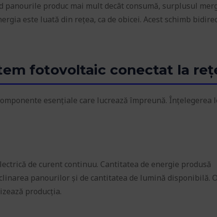
când panourile produc mai mult decât consumă, surplusul mer
ergia este luată din rețea, ca de obicei. Acest schimb bidire
em fotovoltaic conectat la reț
componente esențiale care lucrează împreună. Înțelegerea l
lectrică de curent continuu. Cantitatea de energie produsă
clinarea panourilor și de cantitatea de lumină disponibilă. 
mizează producția.