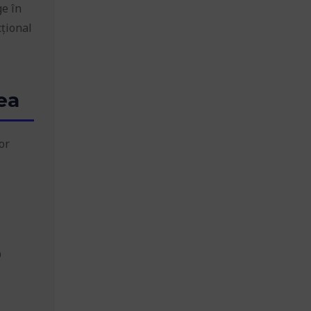
ge în
cțional
ea
or
O