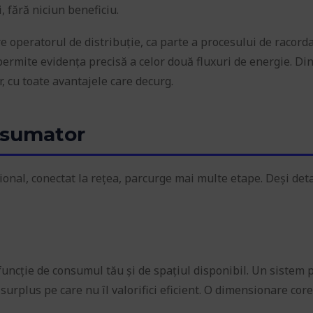
, fără niciun beneficiu.
e operatorul de distribuție, ca parte a procesului de racord
permite evidența precisă a celor două fluxuri de energie. Di
, cu toate avantajele care decurg.
osumator
ional, conectat la rețea, parcurge mai multe etape. Deși deta
 funcție de consumul tău și de spațiul disponibil. Un sistem 
rplus pe care nu îl valorifici eficient. O dimensionare core