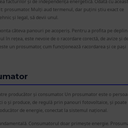
rea facturilor și de independența energetică. Odată cu aceas
it: prosumator. Mulți aud termenul, dar puțini știu exact ce
nic și legal, să devii unul.
nta câteva panouri pe acoperiș. Pentru a profita pe deplin
ul în rețea, este nevoie de o racordare corectă, de avize și d
ce este un prosumator, cum funcționează racordarea și ce pași
sumator
tre producător și consumator. Un prosumator este o perso
 o și produce, de regulă prin panouri fotovoltaice, și poate 
roducător de energie, conectat la sistemul național.
fundamentală. Consumatorul doar primește energie. Prosum