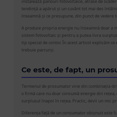
instalează panouri fotovoltaice, atrase de scăde
tendință a apărut și un cuvânt tot mai des întâln
înseamnă și ce presupune, din punct de vedere teh
A produce propria energie nu înseamnă doar a mo
sistem fotovoltaic și pentru a putea livra surplus
tip special de contor. În acest articol explicăm 
trebuie parcurși.
Ce este, de fapt, un pro
Termenul de prosumator vine din combinația din
o firmă care nu doar consumă energie din rețea, ci
surplusul înapoi în rețea. Practic, devii un mic p
Diferența față de un consumator obișnuit este 