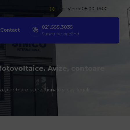
Luni–Vineri: 08:00–16:00
021.555.3035
Contact
Sunați-ne oricând
fotovoltaice. Avize, contoare
, contoare bidirecționale și pași legali