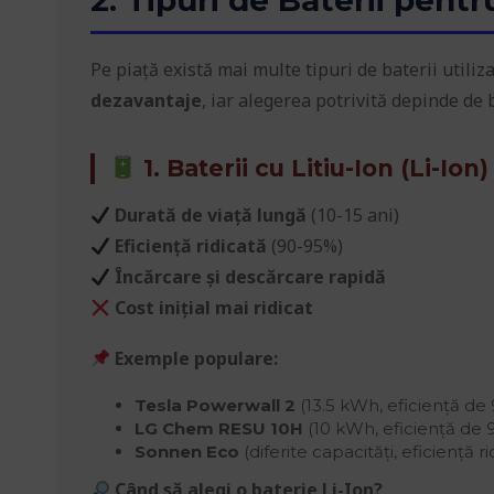
Pe piață există mai multe tipuri de baterii utiliz
dezavantaje
, iar alegerea potrivită depinde de 
1. Baterii cu Litiu-Ion (Li-Io
Durată de viață lungă
(10-15 ani)
Eficiență ridicată
(90-95%)
Încărcare și descărcare rapidă
Cost inițial mai ridicat
Exemple populare:
Tesla Powerwall 2
(13.5 kWh, eficiență de
LG Chem RESU 10H
(10 kWh, eficiență de 
Sonnen Eco
(diferite capacități, eficiență ri
Când să alegi o baterie Li-Ion?