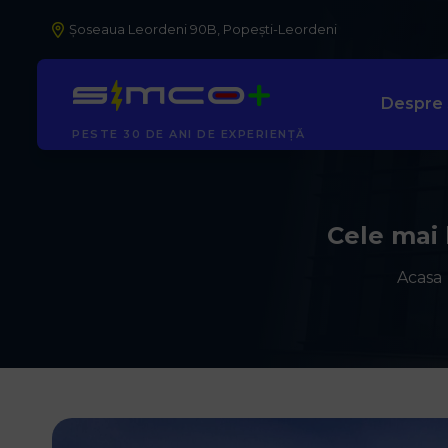
Șoseaua Leordeni 90B, Popești-Leordeni
Despre
AUTORIZAȚI ANRE
Cele mai 
Acasa