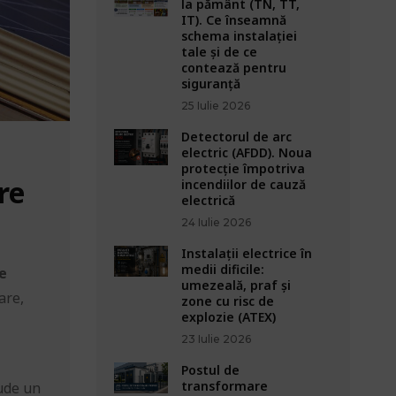
la pământ (TN, TT,
IT). Ce înseamnă
schema instalației
tale și de ce
contează pentru
siguranță
25 Iulie 2026
Detectorul de arc
electric (AFDD). Noua
protecție împotriva
re
incendiilor de cauză
electrică
24 Iulie 2026
Instalații electrice în
medii dificile:
e
umezeală, praf și
are,
zone cu risc de
explozie (ATEX)
23 Iulie 2026
Postul de
transformare
lude un