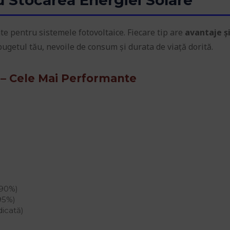
ate pentru sistemele fotovoltaice. Fiecare tip are
avantaje ș
bugetul tău, nevoile de consum și durata de viață dorită.
n) – Cele Mai Performante
 90%)
95%)
dicată)