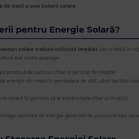
de viață a unei baterii solare
.
erii pentru Energie Solară?
anouri solare trebuie utilizată imediat
sau trimisă în re
e oferă mai multe avantaje:
gia produsă de panouri chiar și pe timp de noapte.
e energie din rețea în perioadele de vârf, când tarifele sun
ie solară îți permite să ai electricitate chiar și în cazul
ntreaga cantitate de energie generată de panourile tale sola
ru Stocarea Energiei Solare