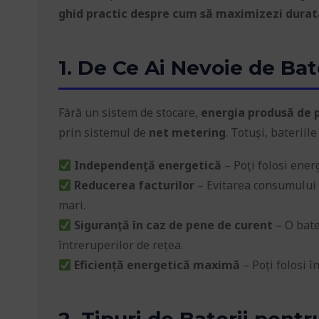
ghid practic despre cum să maximizezi durata 
1. De Ce Ai Nevoie de Bat
Fără un sistem de stocare,
energia produsă de p
prin sistemul de
net metering
. Totuși, bateriil
Independență energetică
– Poți folosi ener
Reducerea facturilor
– Evitarea consumului d
mari.
Siguranță în caz de pene de curent
– O bater
întreruperilor de rețea.
Eficiență energetică maximă
– Poți folosi î
2. Tipuri de Baterii pent