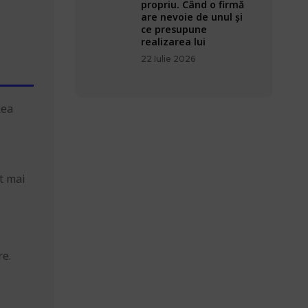
propriu. Când o firmă
are nevoie de unul și
ce presupune
realizarea lui
22 Iulie 2026
țea
t mai
re.