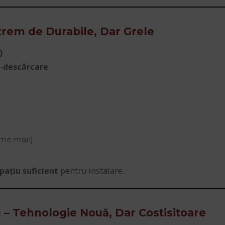
xtrem de Durabile, Dar Grele
)
e-descărcare
eme mari)
pațiu suficient
pentru instalare.
u – Tehnologie Nouă, Dar Costisitoare