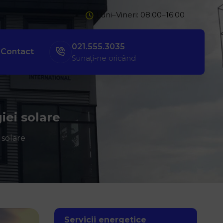
Luni–Vineri: 08:00–16:00
021.555.3035
Contact
Sunați-ne oricând
iei solare
 solare
Servicii energetice