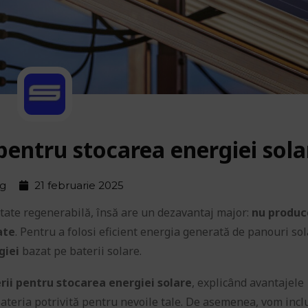
pentru stocarea energiei sola
og
21 februarie 2025
itate regenerabilă, însă are un dezavantaj major:
nu produc
ate
. Pentru a folosi eficient energia generată de panouri sol
giei
bazat pe baterii solare.
rii pentru stocarea energiei solare
, explicând avantajele
gi bateria potrivită pentru nevoile tale. De asemenea, vom inc