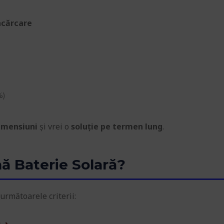
ncărcare
%)
dimensiuni
și vrei o
soluție pe termen lung
.
ă Baterie Solară?
următoarele criterii: