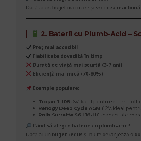
Dacă ai un buget mai mare și vrei
cea mai bună 
2. Baterii cu Plumb-Acid – S
Preț mai accesibil
Fiabilitate dovedită în timp
Durată de viață mai scurtă (3-7 ani)
Eficiență mai mică (70-80%)
Exemple populare:
Trojan T-105
(6V, fiabil pentru sisteme off-g
Renogy Deep Cycle AGM
(12V, ideal pentru
Rolls Surrette S6 L16-HC
(capacitate mar
Când să alegi o baterie cu plumb-acid?
Dacă ai un
buget redus
și nu te deranjează o
du