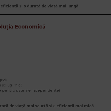
eficiență
și
o durată de viață mai lungă
.
oluția Economică
rid)
 soluții mici)
e pentru sisteme independente)
rată de viață mai scurtă
și o
eficiență mai mică
.