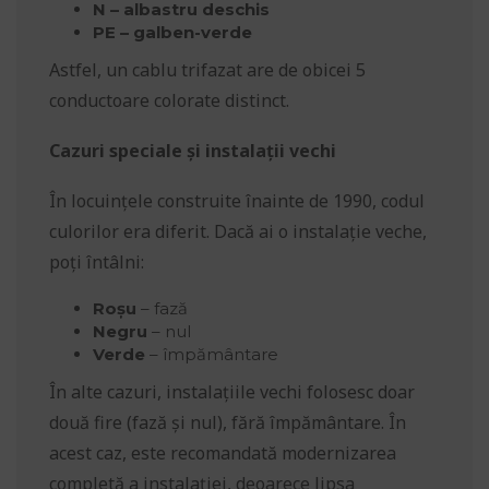
N – albastru deschis
PE – galben-verde
Astfel, un cablu trifazat are de obicei 5
conductoare colorate distinct.
Cazuri speciale și instalații vechi
În locuințele construite înainte de 1990, codul
culorilor era diferit. Dacă ai o instalație veche,
poți întâlni:
Roșu
– fază
Negru
– nul
Verde
– împământare
În alte cazuri, instalațiile vechi folosesc doar
două fire (fază și nul), fără împământare. În
acest caz, este recomandată modernizarea
completă a instalației, deoarece lipsa