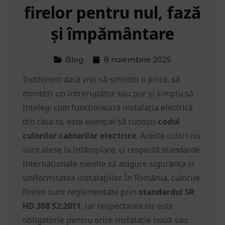
firelor pentru nul, fază
și împământare
Blog
8 noiembrie 2025
Indiferent dacă vrei să schimbi o priză, să
montezi un întrerupător sau pur și simplu să
înțelegi cum funcționează instalația electrică
din casa ta, este esențial să cunoști
codul
culorilor cablurilor electrice
. Aceste culori nu
sunt alese la întâmplare, ci respectă standarde
internaționale menite să asigure siguranța și
uniformitatea instalațiilor. În România, culorile
firelor sunt reglementate prin
standardul SR
HD 308 S2:2011
, iar respectarea lor este
obligatorie pentru orice instalație nouă sau