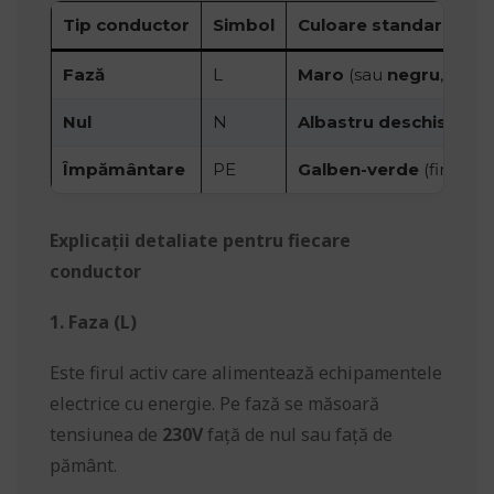
Tip conductor
Simbol
Culoare standard
Fază
L
Maro
(sau
negru
,
gri
– 
Nul
N
Albastru deschis
Împământare
PE
Galben-verde
(fir bicol
Explicații detaliate pentru fiecare
conductor
1. Faza (L)
Este firul activ care alimentează echipamentele
electrice cu energie. Pe fază se măsoară
tensiunea de
230V
față de nul sau față de
pământ.