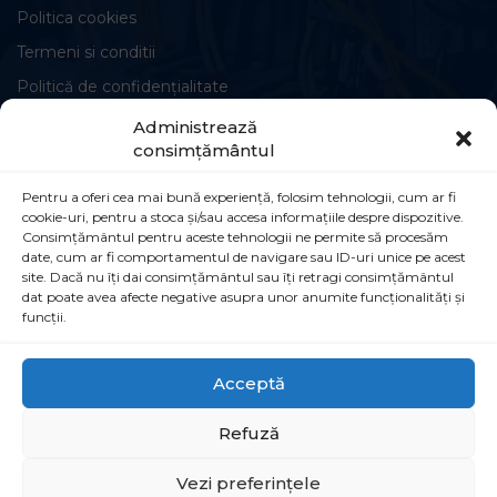
Politica cookies
Termeni si conditii
Politică de confidențialitate
Administrează
consimțământul
Pentru a oferi cea mai bună experiență, folosim tehnologii, cum ar fi
cookie-uri, pentru a stoca și/sau accesa informațiile despre dispozitive.
Circuite și conexiuni
Consimțământul pentru aceste tehnologii ne permite să procesăm
date, cum ar fi comportamentul de navigare sau ID-uri unice pe acest
Șoseaua Leordeni 90B, Popești-Leordeni,
site. Dacă nu îți dai consimțământul sau îți retragi consimțământul
dat poate avea afecte negative asupra unor anumite funcționalități și
077160
funcții.
021 555 30 35
Acceptă
info@simcointl.ro
Refuză
Vezi preferințele