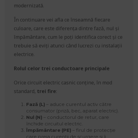
modernizată.
În continuare vei afla ce înseamnă fiecare
culoare, care este diferența dintre fază, nul și
împământare, cum le poți identifica corect și ce
trebuie să eviți atunci când lucrezi cu instalații
electrice.
Rolul celor trei conductoare principale
Orice circuit electric casnic conține, în mod
standard,
trei fire
:
Fază (L)
– aduce curentul activ către
consumator (priză, bec, aparat electric).
Nul (N)
– conductorul de retur, care
închide circuitul electric.
Împământare (PE)
– firul de protecție
care preia curenții de scurgere și îi