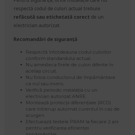
Pentru siguranță, orice instalație care nu
respectă codul de culori actual trebuie
refăcută sau etichetată corect
de un
electrician autorizat.
Recomandări de siguranță
Respectă întotdeauna codul culorilor
conform standardului actual.
Nu amesteca firele de culori diferite în
același circuit.
Nu folosi conductorul de împământare
ca nul sau invers.
Verifică periodic instalația cu un
electrician autorizat ANRE.
Montează protecții diferențiale (RCD)
care întrerup automat curentul în caz de
scurgeri.
Efectuează testele PRAM la fiecare 2 ani
pentru verificarea eficienței
împământării.