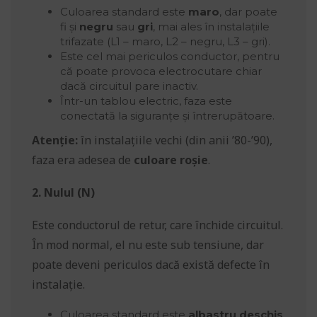
Culoarea standard este
maro
, dar poate
fi și
negru
sau
gri
, mai ales în instalațiile
trifazate (L1 – maro, L2 – negru, L3 – gri).
Este cel mai periculos conductor, pentru
că poate provoca electrocutare chiar
dacă circuitul pare inactiv.
Într-un tablou electric, faza este
conectată la siguranțe și întrerupătoare.
Atenție:
în instalațiile vechi (din anii ’80-’90),
faza era adesea de
culoare roșie
.
2. Nulul (N)
Este conductorul de retur, care închide circuitul.
În mod normal, el nu este sub tensiune, dar
poate deveni periculos dacă există defecte în
instalație.
Culoarea standard este
albastru deschis
.