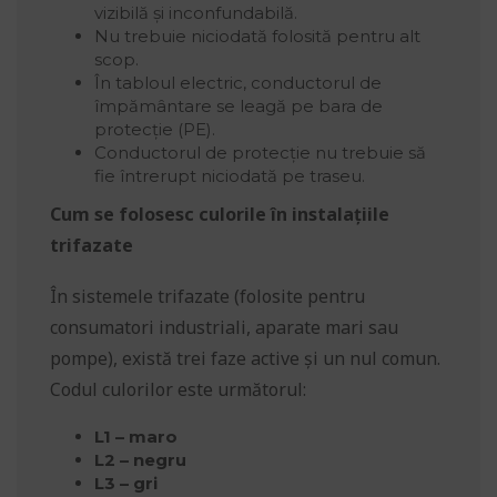
vizibilă și inconfundabilă.
Nu trebuie niciodată folosită pentru alt
scop.
În tabloul electric, conductorul de
împământare se leagă pe bara de
protecție (PE).
Conductorul de protecție nu trebuie să
fie întrerupt niciodată pe traseu.
Cum se folosesc culorile în instalațiile
trifazate
În sistemele trifazate (folosite pentru
consumatori industriali, aparate mari sau
pompe), există trei faze active și un nul comun.
Codul culorilor este următorul:
L1 – maro
L2 – negru
L3 – gri