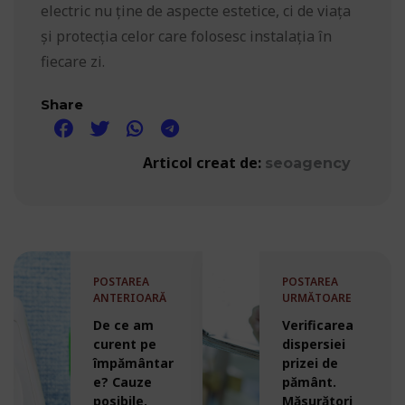
electric nu ține de aspecte estetice, ci de viața
și protecția celor care folosesc instalația în
fiecare zi.
Share
Articol creat de:
seoagency
POSTAREA
POSTAREA
ANTERIOARĂ
URMĂTOARE
De ce am
Verificarea
curent pe
dispersiei
împământar
prizei de
e? Cauze
pământ.
posibile,
Măsurători