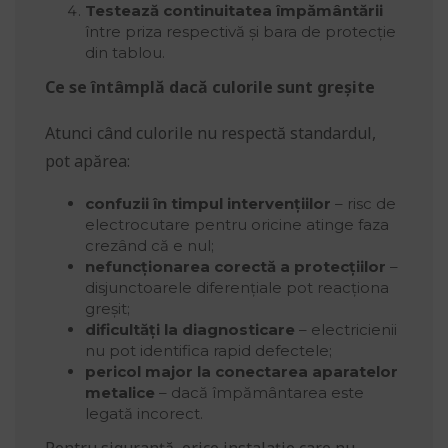
Testează continuitatea împământării
între priza respectivă și bara de protecție
din tablou.
Ce se întâmplă dacă culorile sunt greșite
Atunci când culorile nu respectă standardul,
pot apărea:
confuzii în timpul intervențiilor
– risc de
electrocutare pentru oricine atinge faza
crezând că e nul;
nefuncționarea corectă a protecțiilor
–
disjunctoarele diferențiale pot reacționa
greșit;
dificultăți la diagnosticare
– electricienii
nu pot identifica rapid defectele;
pericol major la conectarea aparatelor
metalice
– dacă împământarea este
legată incorect.