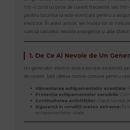
într-o zonă cu pene de curent frecvente sau într-
pentru locuința ta este esențială pentru a asigu
electrice. În acest articol, vei învăța tot ce trebu
cum să calculezi nevoile energetice și alte sfaturi
1. De Ce Ai Nevoie de Un Gener
Un generator electric este o soluție excelentă pe
de curent. Iată câteva motive comune pentru car
Alimentarea echipamentelor esențiale:
F
Protecția echipamentelor sensibile:
Compu
Continuitatea activităților:
Dacă lucrezi de
Siguranță în condiții meteo extreme:
În t
echipamentelor vitale.