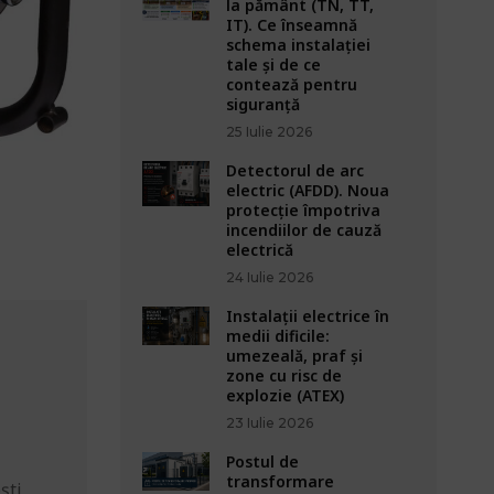
la pământ (TN, TT,
IT). Ce înseamnă
schema instalației
tale și de ce
contează pentru
siguranță
25 Iulie 2026
Detectorul de arc
electric (AFDD). Noua
protecție împotriva
incendiilor de cauză
electrică
24 Iulie 2026
Instalații electrice în
medii dificile:
umezeală, praf și
zone cu risc de
explozie (ATEX)
23 Iulie 2026
Postul de
transformare
ști