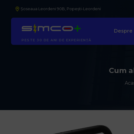
Șoseaua Leordeni 90B, Popești-Leordeni
Despre
AUTORIZAȚI ANRE
Cum al
Aca