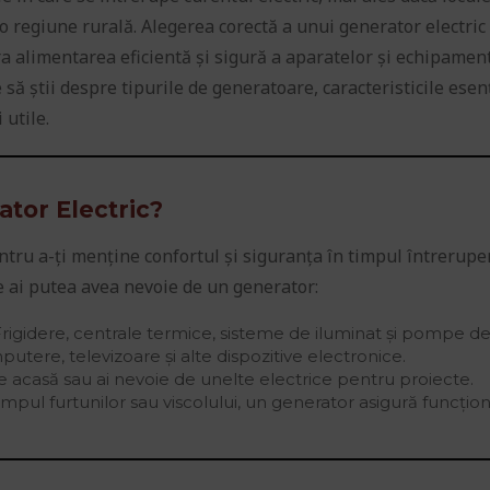
o regiune rurală. Alegerea corectă a unui generator electric
ra alimentarea eficientă și sigură a aparatelor și echipamen
ie să știi despre tipurile de generatoare, caracteristicile esen
 utile.
ator Electric?
ntru a-ți menține confortul și siguranța în timpul întrerupe
e ai putea avea nevoie de un generator:
rigidere, centrale termice, sisteme de iluminat și pompe de
tere, televizoare și alte dispozitive electronice.
 acasă sau ai nevoie de unelte electrice pentru proiecte.
impul furtunilor sau viscolului, un generator asigură funcțio