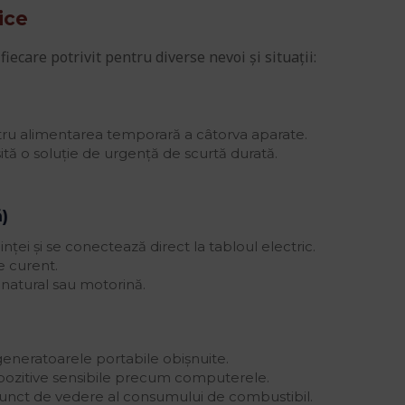
ice
iecare potrivit pentru diverse nevoi și situații:
ntru alimentarea temporară a câtorva aparate.
ită o soluție de urgență de scurtă durată.
)
nței și se conectează direct la tabloul electric.
e curent.
natural sau motorină.
 generatoarele portabile obișnuite.
spozitive sensibile precum computerele.
punct de vedere al consumului de combustibil.