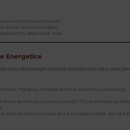
entru a furniza electricitate.
re doresc soluții ecologice.
itată pentru dispozitive mari.
le Energetice
determini câtă energie consumă locuința ta în cazul unei pen
mplu, frigiderul, centrala termică, iluminatul, televizorul,
rat are specificat consumul în wați (W) pe eticheta sa. Ad
e.
e trebuie să funcționeze fără a fi suprasolicitate, așa că a