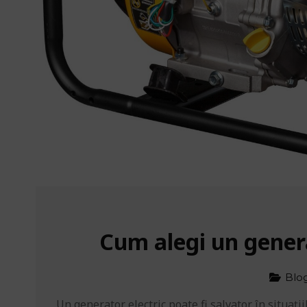
Cum alegi un genera
Blo
Un generator electric poate fi salvator în situații