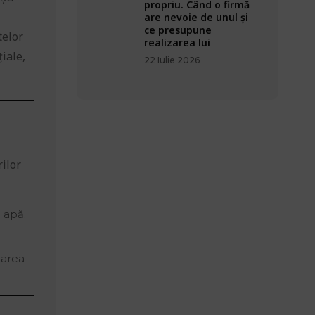
propriu. Când o firmă
are nevoie de unul și
ce presupune
telor
realizarea lui
țiale,
22 Iulie 2026
rilor
 apă.
narea