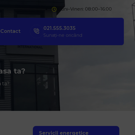
Luni–Vineri: 08:00–16:00
021.555.3035
Contact
Sunați-ne oricând
asa ta?
 ta?
Servicii energetice