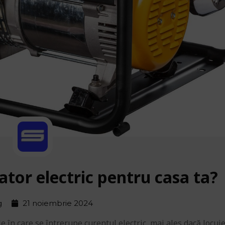
tor electric pentru casa ta?
g
21 noiembrie 2024
le în care se întrerupe curentul electric, mai ales dacă locuie