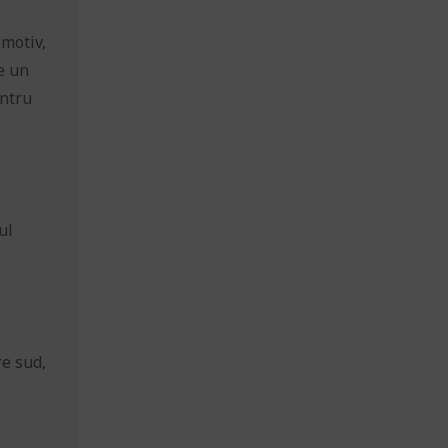
 motiv,
e un
entru
ul
re sud,