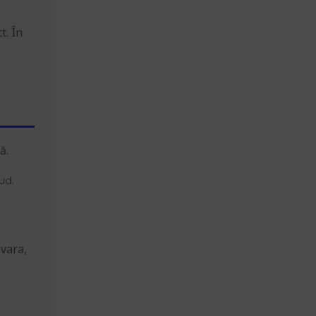
t. În
ă.
ud.
 vara,