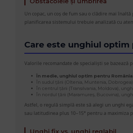
Obstacolele și umbrirea
Un copac, un coș de fum sau o clădire mai înaltă 
planificarea sistemului trebuie analizată cu aten
Care este unghiul optim
Valorile recomandate de specialiști se bazează pe 
În medie, unghiul optim pentru România e
În sudul țării (Oltenia, Muntenia, Dobrogea)
În centrul țării (Transilvania, Moldova), ungh
În nordul țării (Maramureș, Bucovina), ung
Astfel, o regulă simplă este să alegi un unghi e
sau latitudinea plus 10–15° pentru a maximiza p
Unghi fix vs. unghi reglabil