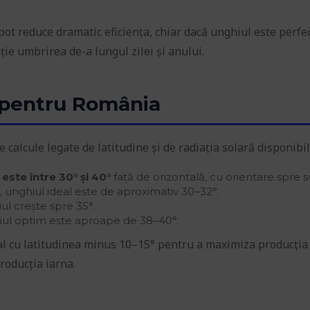
pot reduce dramatic eficiența, chiar dacă unghiul este perfec
ție umbrirea de-a lungul zilei și anului.
 pentru România
calcule legate de latitudine și de radiația solară disponibil
ste între 30° și 40°
față de orizontală, cu orientare spre s
, unghiul ideal este de aproximativ 30–32°.
iul crește spre 35°.
hiul optim este aproape de 38–40°.
gal cu latitudinea minus 10–15° pentru a maximiza producția
roducția iarna.