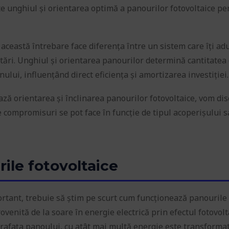
ste unghiul și orientarea optimă a panourilor fotovoltaice pe
această întrebare face diferența între un sistem care îți ad
ări. Unghiul și orientarea panourilor determină cantitatea
ului, influențând direct eficiența și amortizarea investiției.
ază orientarea și înclinarea panourilor fotovoltaice, vom di
 compromisuri se pot face în funcție de tipul acoperișului 
ile fotovoltaice
ortant, trebuie să știm pe scurt cum funcționează panourile
enită de la soare în energie electrică prin efectul fotovolt
rafața panoului, cu atât mai multă energie este transformat