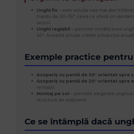
Unghi fix
– este soluția cea mai des întâlni
mediu de 30–35°, ceea ce oferă un randame
sezon.
Unghi reglabil
– permite modificarea unghiu
45°. Această soluție crește producția anual
Exemple practice pentr
Acoperiș cu pantă de 30° orientat spre 
Acoperiș cu pantă de 20° orientat spre e
rentabil.
Montaj pe sol
– permite alegerea unghiului
structură de susținere.
Ce se întâmplă dacă ung