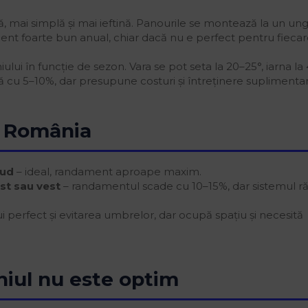
tă, mai simplă și mai ieftină. Panourile se montează la un ung
nt foarte bun anual, chiar dacă nu e perfect pentru fieca
lui în funcție de sezon. Vara se pot seta la 20–25°, iarna la
ă cu 5–10%, dar presupune costuri și întreținere suplimentar
u România
sud
– ideal, randament aproape maxim.
st sau vest
– randamentul scade cu 10–15%, dar sistemul 
 perfect și evitarea umbrelor, dar ocupă spațiu și necesită
hiul nu este optim