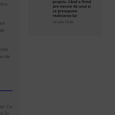
propriu. Când o firmă
ntru
are nevoie de unul și
ce presupune
realizarea lui
22 Iulie 2026
uce
 de
scuta
sau de
aic. Cu
ă. În