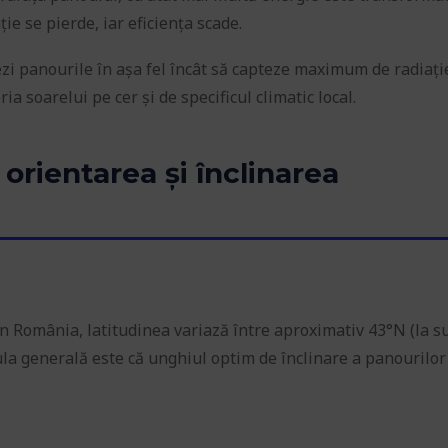
ie se pierde, iar eficiența scade.
nezi panourile în așa fel încât să capteze maximum de radiați
ia soarelui pe cer și de specificul climatic local.
 orientarea și înclinarea
 În România, latitudinea variază între aproximativ 43°N (la s
la generală este că unghiul optim de înclinare a panourilor