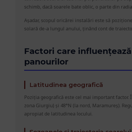
schimb, dacă soarele bate oblic, o parte din radiaț
Așadar, scopul oricărei instalări este să pozițio
solară de-a lungul anului, ținând cont de traiector
Factori care influențează
panourilor
Latitudinea geografică
Poziția geografică este cel mai important factor.
zona Giurgiu) și 48°N (la nord, Maramureș). Regu
apropiat de latitudinea locului.
Sezoanele și traiectoria soarelui