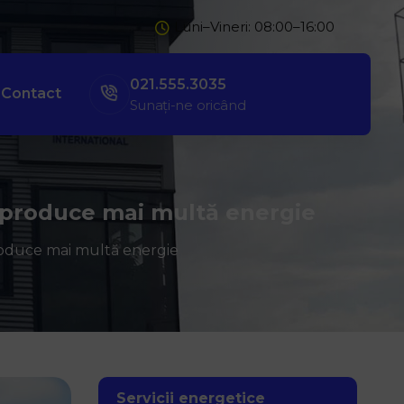
Luni–Vineri: 08:00–16:00
021.555.3035
Contact
Sunați-ne oricând
a produce mai multă energie
roduce mai multă energie
Servicii energetice