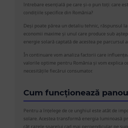
întrebare esențială pe care și-o pun toți: care e
condițiile specifice din România?
Deși poate părea un detaliu tehnic, răspunsul la 
economii maxime și unul care produce sub aștept
energie solară captată de acestea pe parcursul an
În continuare vom analiza factorii care influențe
valorile optime pentru România și vom explica ce
necesitățile fiecărui consumator.
Cum funcționează panour
Pentru a înțelege de ce unghiul este atât de imp
solare. Acestea transformă energia luminoasă prov
cât razele soarelui cad mai perpendicular pe sup