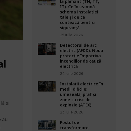
la pământ (TN, TT,
IT). Ce înseamnă
schema instalației
tale și de ce
contează pentru
siguranță
25 Iulie 2026
Detectorul de arc
electric (AFDD). Noua
protecție împotriva
al
incendiilor de cauză
electrică
24 Iulie 2026
Instalații electrice în
medii dificile:
umezeală, praf și
zone cu risc de
lă și
explozie (ATEX)
23 Iulie 2026
e au
Postul de
o
transformare