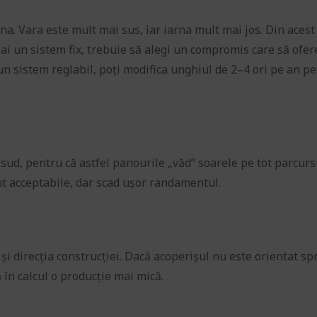
na. Vara este mult mai sus, iar iarna mult mai jos. Din acest
ai un sistem fix, trebuie să alegi un compromis care să ofer
n sistem reglabil, poți modifica unghiul de 2–4 ori pe an p
 sud, pentru că astfel panourile „văd” soarele pe tot parcurs
unt acceptabile, dar scad ușor randamentul.
și direcția construcției. Dacă acoperișul nu este orientat sp
 în calcul o producție mai mică.