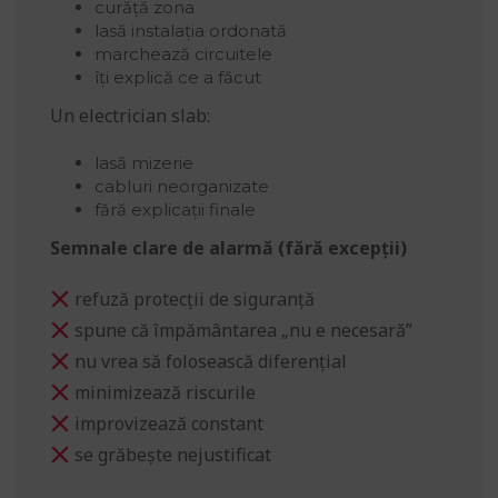
curăță zona
lasă instalația ordonată
marchează circuitele
îți explică ce a făcut
Un electrician slab:
lasă mizerie
cabluri neorganizate
fără explicații finale
Semnale clare de alarmă (fără excepții)
refuză protecții de siguranță
spune că împământarea „nu e necesară”
nu vrea să folosească diferențial
minimizează riscurile
improvizează constant
se grăbește nejustificat