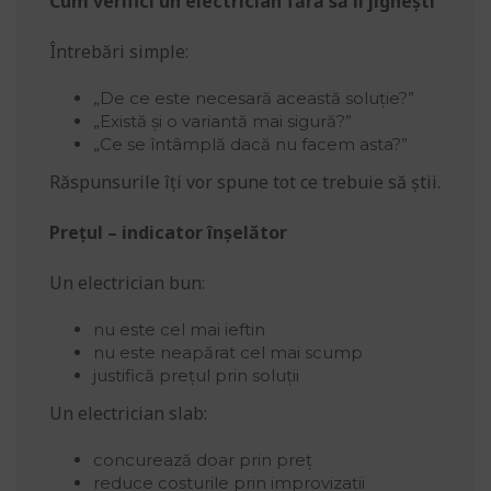
Cum verifici un electrician fără să îl jignești
Întrebări simple:
„De ce este necesară această soluție?”
„Există și o variantă mai sigură?”
„Ce se întâmplă dacă nu facem asta?”
Răspunsurile îți vor spune tot ce trebuie să știi.
Prețul – indicator înșelător
Un electrician bun:
nu este cel mai ieftin
nu este neapărat cel mai scump
justifică prețul prin soluții
Un electrician slab:
concurează doar prin preț
reduce costurile prin improvizații