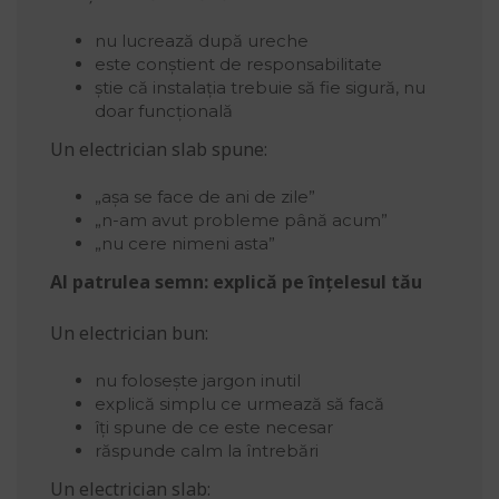
nu lucrează după ureche
este conștient de responsabilitate
știe că instalația trebuie să fie sigură, nu
doar funcțională
Un electrician slab spune:
„așa se face de ani de zile”
„n-am avut probleme până acum”
„nu cere nimeni asta”
Al patrulea semn: explică pe înțelesul tău
Un electrician bun:
nu folosește jargon inutil
explică simplu ce urmează să facă
îți spune de ce este necesar
răspunde calm la întrebări
Un electrician slab: