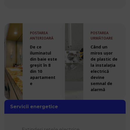
POSTAREA
POSTAREA
ANTERIOARĂ
URMĂTOARE
De ce
Când un
iluminatul
miros ușor
din baie este
de plastic de
greșit în 8
la instalația
din 10
electrică
apartament
devine
e
semnal de
alarmă
Servicii energetice
Extinderi rețele electrice