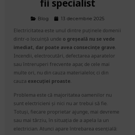
fii specialist
Blog
13 decembrie 2025
Electricitatea este unul dintre puținele domenii
dintr-o locuință unde
o greșeală nu se vede
imediat, dar poate avea consecințe grave
.
Incendii, electrocutări, defectarea aparatelor
sau întreruperi frecvente apar, de cele mai
multe ori, nu din cauza materialelor, ci din
cauza
execuției proaste
.
Problema este că majoritatea oamenilor nu
sunt electricieni și nici nu ar trebui să fie.
Totuși, fiecare proprietar ajunge, mai devreme
sau mai târziu, în situația de a apela la un
electrician. Atunci apare întrebarea esențială: