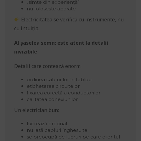
„simte din experiență”
nu folosește aparate
Electricitatea se verifică cu instrumente, nu
cu intuiția.
Al șaselea semn: este atent la detalii
invizibile
Detalii care contează enorm:
ordinea cablurilor în tablou
etichetarea circuitelor
fixarea corectă a conductorilor
calitatea conexiunilor
Un electrician bun:
lucrează ordonat
nu lasă cabluri înghesuite
se preocupă de lucruri pe care clientul