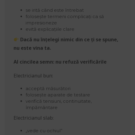
se irită când este întrebat
folosește termeni complicați ca să
impresioneze
evită explicațiile clare
Dacă nu înțelegi nimic din ce ți se spune,
nu este vina ta.
Al cincilea semn: nu refuză verificările
Electricianul bun:
acceptă măsurători
folosește aparate de testare
verifică tensiuni, continuitate,
împământare
Electricianul slab:
„vede cu ochiul”