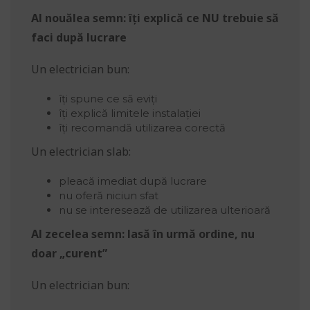
Al nouălea semn: îți explică ce NU trebuie să
faci după lucrare
Un electrician bun:
îți spune ce să eviți
îți explică limitele instalației
îți recomandă utilizarea corectă
Un electrician slab:
pleacă imediat după lucrare
nu oferă niciun sfat
nu se interesează de utilizarea ulterioară
Al zecelea semn: lasă în urmă ordine, nu
doar „curent”
Un electrician bun: