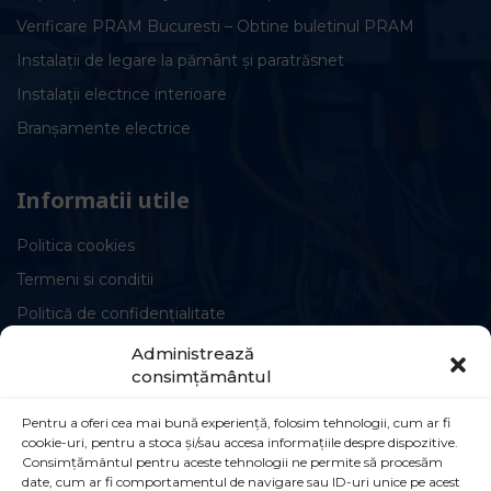
Verificare PRAM Bucuresti – Obtine buletinul PRAM
Instalații de legare la pământ și paratrăsnet
Instalații electrice interioare
Branșamente electrice
Informatii utile
Politica cookies
Termeni si conditii
Politică de confidențialitate
Administrează
consimțământul
Pentru a oferi cea mai bună experiență, folosim tehnologii, cum ar fi
cookie-uri, pentru a stoca și/sau accesa informațiile despre dispozitive.
Circuite și conexiuni
Consimțământul pentru aceste tehnologii ne permite să procesăm
date, cum ar fi comportamentul de navigare sau ID-uri unice pe acest