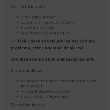
Un electrician slab:
oferă soluții instant
spune „am mai făcut, știu eu”
nu cere informații
se grăbește să dea un preț
Dacă cineva știe soluția înainte să audă
problema, este un semnal de alarmă.
Al doilea semn: nu minimalizează riscurile
Electricianul bun:
explică ce se poate întâmpla dacă nu se
face corect
vorbește despre siguranță
nu promite „merge și așa”
Electricianul prost: