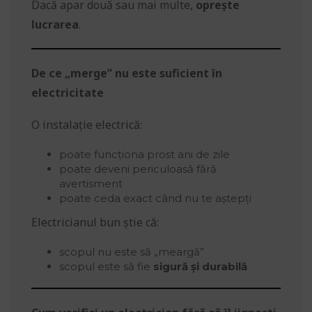
Dacă apar două sau mai multe,
oprește
lucrarea
.
De ce „merge” nu este suficient în
electricitate
O instalație electrică:
poate funcționa prost ani de zile
poate deveni periculoasă fără
avertisment
poate ceda exact când nu te aștepți
Electricianul bun știe că:
scopul nu este să „meargă”
scopul este să fie
sigură și durabilă