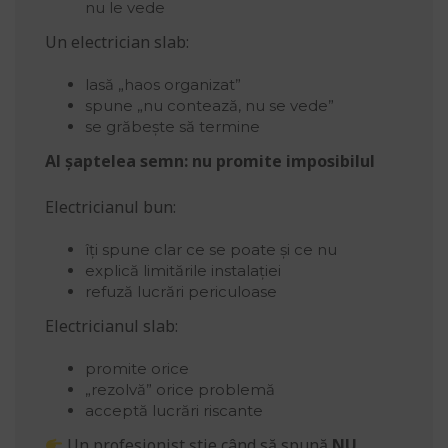
nu le vede
Un electrician slab:
lasă „haos organizat”
spune „nu contează, nu se vede”
se grăbește să termine
Al șaptelea semn: nu promite imposibilul
Electricianul bun:
îți spune clar ce se poate și ce nu
explică limitările instalației
refuză lucrări periculoase
Electricianul slab:
promite orice
„rezolvă” orice problemă
acceptă lucrări riscante
Un profesionist știe când să spună
NU
.