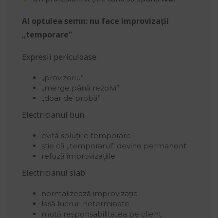
Al optulea semn: nu face improvizații
„temporare”
Expresii periculoase:
„provizoriu”
„merge până rezolvi”
„doar de probă”
Electricianul bun:
evită soluțiile temporare
știe că „temporarul” devine permanent
refuză improvizațiile
Electricianul slab:
normalizează improvizația
lasă lucruri neterminate
mută responsabilitatea pe client