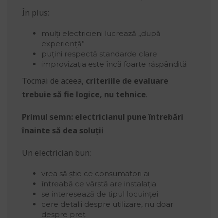
În plus:
mulți electricieni lucrează „după
experiență”
puțini respectă standarde clare
improvizația este încă foarte răspândită
Tocmai de aceea,
criteriile de evaluare
trebuie să fie logice, nu tehnice
.
Primul semn: electricianul pune întrebări
înainte să dea soluții
Un electrician bun:
vrea să știe ce consumatori ai
întreabă ce vârstă are instalația
se interesează de tipul locuinței
cere detalii despre utilizare, nu doar
despre preț