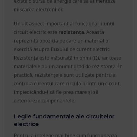
există o sursă de energie care să alimenteze
mișcarea electronilor.
Un alt aspect important al funcționării unui
circuit electric este
rezistența
. Aceasta
reprezintă opoziția pe care un material o
exercită asupra fluxului de curent electric.
Rezistența este măsurată în ohmi (Ω), iar toate
materialele au un anumit grad de rezistență. În
practică, rezistențele sunt utilizate pentru a
controla curentul care circulă printr-un circuit,
împiedicându-l să fie prea mare și să
deterioreze componentele.
Legile fundamentale ale circuitelor
electrice
Pentru a înțelege mai bine cum funcționează