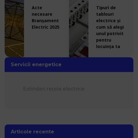
Acte
Tipuri de
necesare
tablouri
Branșament
electrice și
Electric 2025
cum să alegi
unul potrivit
pentru
locuința ta
Servicii energetice
Extinderi rețele electrice
Articole recente