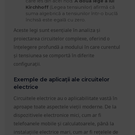
care ies din acel nod.
A doua lege a lui
Kirchhoff
(Legea tensiunilor) afirmă că
suma algebrică a tensiunilor într-o buclă
închisă este egală cu zero.
Aceste legi sunt esențiale în analiza și
proiectarea circuitelor complexe, oferind o
înțelegere profundă a modului în care curentul
și tensiunea se comportă în diferite
configurații.
Exemple de aplicații ale circuitelor
electrice
Circuitele electrice au o aplicabilitate vastă în
aproape toate aspectele vieții moderne. De la
dispozitivele electronice mici, cum ar fi
telefoanele mobile și calculatoarele, până la
instalațiile electrice mari, cum ar fi rețelele de