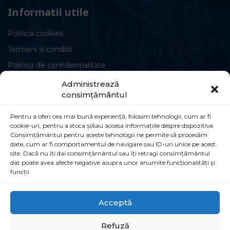
Informatii utile
Politica cookies
Termeni si conditii
Politică de confidențialitate
Administrează
consimțământul
Pentru a oferi cea mai bună experiență, folosim tehnologii, cum ar fi
cookie-uri, pentru a stoca și/sau accesa informațiile despre dispozitive.
Circuite și conexiuni
Consimțământul pentru aceste tehnologii ne permite să procesăm
date, cum ar fi comportamentul de navigare sau ID-uri unice pe acest
Șoseaua Leordeni 90B, Popești-Leordeni,
site. Dacă nu îți dai consimțământul sau îți retragi consimțământul
dat poate avea afecte negative asupra unor anumite funcționalități și
077160
funcții.
021 555 30 35
Acceptă
info@simcointl.ro
Refuză