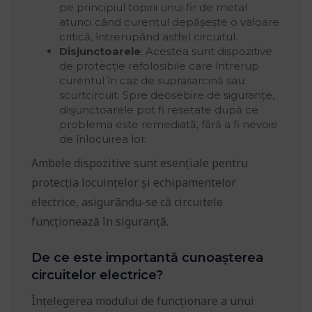
pe principiul topirii unui fir de metal
atunci când curentul depășește o valoare
critică, întrerupând astfel circuitul.
Disjunctoarele
: Acestea sunt dispozitive
de protecție refolosibile care întrerup
curentul în caz de suprasarcină sau
scurtcircuit. Spre deosebire de siguranțe,
disjunctoarele pot fi resetate după ce
problema este remediată, fără a fi nevoie
de înlocuirea lor.
Ambele dispozitive sunt esențiale pentru
protecția locuințelor și echipamentelor
electrice, asigurându-se că circuitele
funcționează în siguranță.
De ce este importantă cunoașterea
circuitelor electrice?
Înțelegerea modului de funcționare a unui