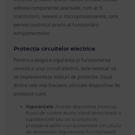
adesea componente avansate, cum ar fi
tranzistorii, releele și microprocesoarele, care
permit controlul precis al funcționării
echipamentelor.
Protecția circuitelor electrice
Pentru a asigura siguranța și funcționarea
corectă a unui circuit electric, este necesar să
se implementeze măsuri de protecție. Două
dintre cele mai frecvent utilizate dispozitive de
protecție sunt:
Siguranțele
: Aceste dispozitive întrerup
fluxul de curent atunci când detectează o
suprasarcină sau un scurtcircuit,
protejând astfel componentele circuitului
de deteriorări. Siguranțele funcționează