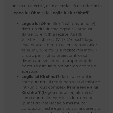
un circuit electric, este esențial să ne referim la
Legea lui Ohm
și la
Legile lui Kirchhoff
.
Legea lui Ohm
afirmă că tensiunea (V)
dintr-un circuit este egală cu produsul
dintre curent (I) și rezistență (R):
V=I×RV = I \times RV=I×RAceastă lege
este crucială pentru calcularea valorilor
tensiunii, curentului și rezistenței într-un
circuit, permițând proiectanților să
dimensioneze corect componentele
pentru a asigura funcționarea optimă a
acestuia.
Legile lui Kirchhoff
descriu modul în
care curentul și tensiunea sunt distribuite
într-un circuit complex.
Prima lege a lui
Kirchhoff
(Legea nodurilor) afirmă că
suma curenților care intră într-un nod
(punct de intersecție a mai multor
conductori) este egală cu suma curenților