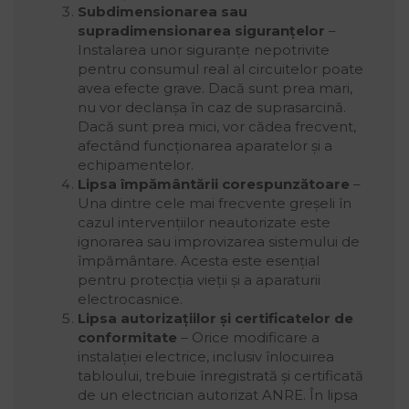
Subdimensionarea sau
supradimensionarea siguranțelor
–
Instalarea unor siguranțe nepotrivite
pentru consumul real al circuitelor poate
avea efecte grave. Dacă sunt prea mari,
nu vor declanșa în caz de suprasarcină.
Dacă sunt prea mici, vor cădea frecvent,
afectând funcționarea aparatelor și a
echipamentelor.
Lipsa împământării corespunzătoare
–
Una dintre cele mai frecvente greșeli în
cazul intervențiilor neautorizate este
ignorarea sau improvizarea sistemului de
împământare. Acesta este esențial
pentru protecția vieții și a aparaturii
electrocasnice.
Lipsa autorizațiilor și certificatelor de
conformitate
– Orice modificare a
instalației electrice, inclusiv înlocuirea
tabloului, trebuie înregistrată și certificată
de un electrician autorizat ANRE. În lipsa