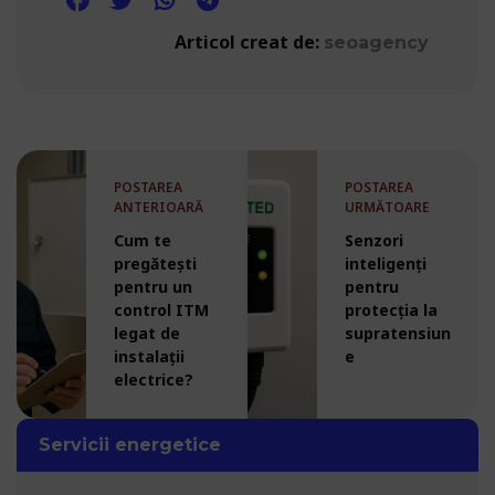
Articol creat de:
seoagency
POSTAREA
POSTAREA
ANTERIOARĂ
URMĂTOARE
Cum te
Senzori
pregătești
inteligenți
pentru un
pentru
control ITM
protecția la
legat de
supratensiun
instalații
e
electrice?
Servicii energetice