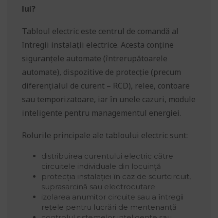
lui?
Tabloul electric este centrul de comandă al
întregii instalații electrice. Acesta conține
siguranțele automate (întrerupătoarele
automate), dispozitive de protecție (precum
diferențialul de curent – RCD), relee, contoare
sau temporizatoare, iar în unele cazuri, module
inteligente pentru managementul energiei.
Rolurile principale ale tabloului electric sunt:
distribuirea curentului electric către
circuitele individuale din locuință
protecția instalației în caz de scurtcircuit,
suprasarcină sau electrocutare
izolarea anumitor circuite sau a întregii
rețele pentru lucrări de mentenanță
controlul sistemelor inteligente sau