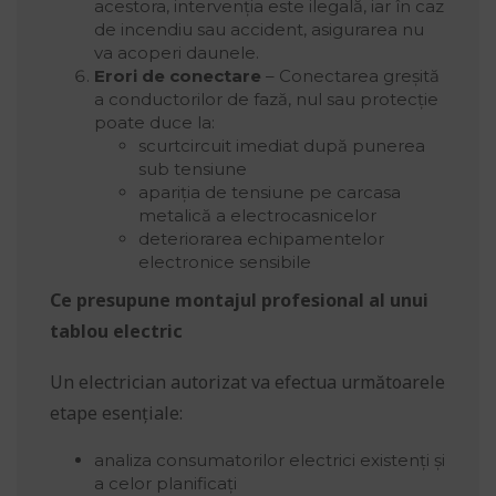
acestora, intervenția este ilegală, iar în caz
de incendiu sau accident, asigurarea nu
va acoperi daunele.
Erori de conectare
– Conectarea greșită
a conductorilor de fază, nul sau protecție
poate duce la:
scurtcircuit imediat după punerea
sub tensiune
apariția de tensiune pe carcasa
metalică a electrocasnicelor
deteriorarea echipamentelor
electronice sensibile
Ce presupune montajul profesional al unui
tablou electric
Un electrician autorizat va efectua următoarele
etape esențiale:
analiza consumatorilor electrici existenți și
a celor planificați