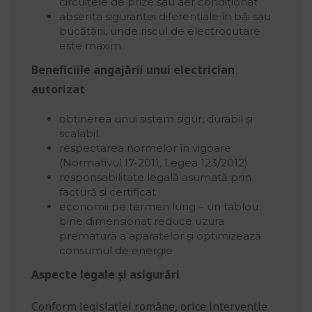
circuitele de prize sau aer condiționat
absența siguranței diferențiale în băi sau
bucătării, unde riscul de electrocutare
este maxim
Beneficiile angajării unui electrician
autorizat
obținerea unui sistem sigur, durabil și
scalabil
respectarea normelor în vigoare
(Normativul I7-2011, Legea 123/2012)
responsabilitate legală asumată prin
factură și certificat
economii pe termen lung – un tablou
bine dimensionat reduce uzura
prematură a aparatelor și optimizează
consumul de energie
Aspecte legale și asigurări
Conform legislației române, orice intervenție