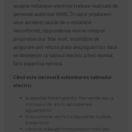
asupra instalației electrice trebuie realizată de
personal autorizat ANRE. În cazul producerii
unui accident cauzat de o instalație
neconformă, răspunderea revine integral
proprietarului. Mai mult, societățile de
asigurare pot refuza plata despăgubirilor dacă
se dovedește că tabloul electric a fost montat
fără expertiză tehnică.
Când este necesară schimbarea tabloului
electric
la apariția întreruperilor frecvente sau a
mirosului de ars în apropierea
siguranțelor
în locuințele vechi cu siguranțe fuzibile
(ceramice)
când se adaugă consumatori mari (ex: