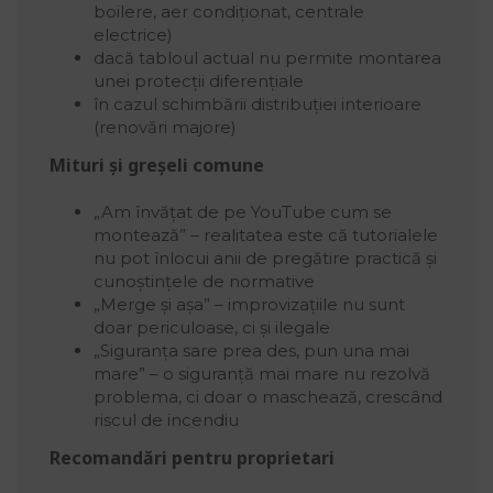
boilere, aer condiționat, centrale
electrice)
dacă tabloul actual nu permite montarea
unei protecții diferențiale
în cazul schimbării distribuției interioare
(renovări majore)
Mituri și greșeli comune
„Am învățat de pe YouTube cum se
montează” – realitatea este că tutorialele
nu pot înlocui anii de pregătire practică și
cunoștințele de normative
„Merge și așa” – improvizațiile nu sunt
doar periculoase, ci și ilegale
„Siguranța sare prea des, pun una mai
mare” – o siguranță mai mare nu rezolvă
problema, ci doar o maschează, crescând
riscul de incendiu
Recomandări pentru proprietari