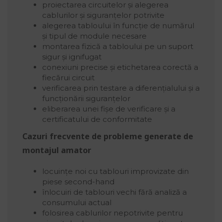
proiectarea circuitelor și alegerea
cablurilor și siguranțelor potrivite
alegerea tabloului în funcție de numărul
și tipul de module necesare
montarea fizică a tabloului pe un suport
sigur și ignifugat
conexiuni precise și etichetarea corectă a
fiecărui circuit
verificarea prin testare a diferențialului și a
funcționării siguranțelor
eliberarea unei fișe de verificare și a
certificatului de conformitate
Cazuri frecvente de probleme generate de
montajul amator
locuințe noi cu tablouri improvizate din
piese second-hand
înlocuiri de tablouri vechi fără analiză a
consumului actual
folosirea cablurilor nepotrivite pentru