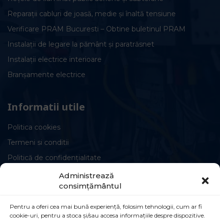
Reparații cabluri de joasă, medie și înaltă tensiune
Verificare PRAM Bucuresti – Obtine buletinul PRAM
Instalații de legare la pământ și paratrăsnet
Instalații electrice interioare
Branșamente electrice
Informatii utile
Politica cookies
Termeni si conditii
Politică de confidențialitate
Administrează
consimțământul
Pentru a oferi cea mai bună experiență, folosim tehnologii, cum ar fi
cookie-uri, pentru a stoca și/sau accesa informațiile despre dispozitive.