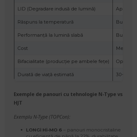
LID (Degradare indusă de lumină)
Aproape 
Răspuns la temperatură
Bun
Performanță la lumină slabă
Bun
Cost
Mediu–ri
Bifacialitate (producție pe ambele fețe)
Opțional
Durată de viață estimată
30+ ani
Exemple de panouri cu tehnologie N-Type vs
HJT
Exemplu N-Type (TOPCon):
LONGi Hi-MO 6
– panouri monocristaline
cu eficiență de până la 22%, durabilitate