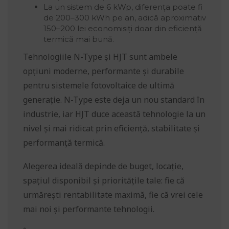
La un sistem de 6 kWp, diferența poate fi
de 200–300 kWh pe an, adică aproximativ
150–200 lei economisiți doar din eficiență
termică mai bună.
Tehnologiile N-Type și HJT sunt ambele
opțiuni moderne, performante și durabile
pentru sistemele fotovoltaice de ultimă
generație. N-Type este deja un nou standard în
industrie, iar HJT duce această tehnologie la un
nivel și mai ridicat prin eficiență, stabilitate și
performanță termică.
Alegerea ideală depinde de buget, locație,
spațiul disponibil și prioritățile tale: fie că
urmărești rentabilitate maximă, fie că vrei cele
mai noi și performante tehnologii.