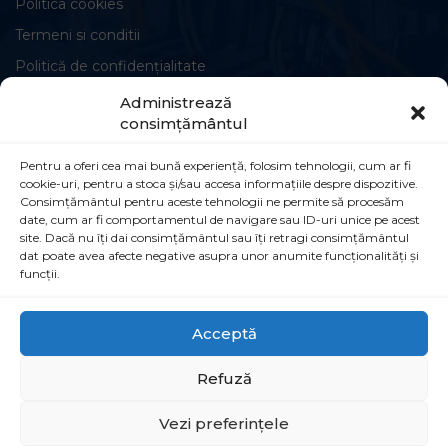
Politica cookies
Termeni si conditii
Politică de confidențialitate
Administrează
consimțământul
Pentru a oferi cea mai bună experiență, folosim tehnologii, cum ar fi
cookie-uri, pentru a stoca și/sau accesa informațiile despre dispozitive.
Circuite și conexiuni
Consimțământul pentru aceste tehnologii ne permite să procesăm
date, cum ar fi comportamentul de navigare sau ID-uri unice pe acest
Șoseaua Leordeni 90B, Popești-Leordeni,
site. Dacă nu îți dai consimțământul sau îți retragi consimțământul
dat poate avea afecte negative asupra unor anumite funcționalități și
077160
funcții.
021 555 30 35
Acceptă
info@simcointl.ro
Refuză
Vezi preferințele
© 2005-2026 SIMCO International. Toate drepturile