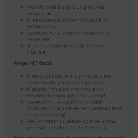
Vrei eficiență bună la un preț mai
competitiv
Te interesează randament stabil pe
termen lung
Locuiești într-o zonă cu temperaturi
moderate
Nu ai neapărat nevoie de panouri
bifaciale
Alege HJT dacă:
Ai un buget mai mare și vrei cele mai
performante panouri de pe piață
Ai spațiu limitat pe acoperiș și vrei
eficiență maximă pe metru pătrat
Locuiești într-o zonă foarte caldă
(coeficientul scăzut de temperatură este
un mare avantaj)
Vrei un sistem cu tehnologie de ultimă
generație, cu durată lungă de viață