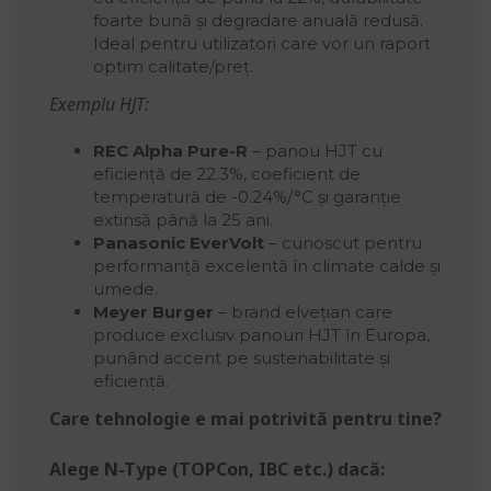
foarte bună și degradare anuală redusă.
Ideal pentru utilizatori care vor un raport
optim calitate/preț.
Exemplu HJT:
REC Alpha Pure-R
– panou HJT cu
eficiență de 22.3%, coeficient de
temperatură de -0.24%/°C și garanție
extinsă până la 25 ani.
Panasonic EverVolt
– cunoscut pentru
performanță excelentă în climate calde și
umede.
Meyer Burger
– brand elvețian care
produce exclusiv panouri HJT în Europa,
punând accent pe sustenabilitate și
eficiență.
Care tehnologie e mai potrivită pentru tine?
Alege N-Type (TOPCon, IBC etc.) dacă: