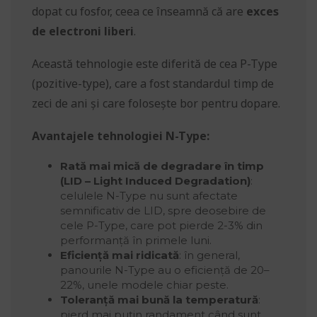
dopat cu fosfor, ceea ce înseamnă că are
exces
de electroni liberi
.
Această tehnologie este diferită de cea P-Type
(pozitive-type), care a fost standardul timp de
zeci de ani și care folosește bor pentru dopare.
Avantajele tehnologiei N-Type:
Rată mai mică de degradare în timp
(LID – Light Induced Degradation)
:
celulele N-Type nu sunt afectate
semnificativ de LID, spre deosebire de
cele P-Type, care pot pierde 2-3% din
performanță în primele luni.
Eficiență mai ridicată
: în general,
panourile N-Type au o eficiență de 20–
22%, unele modele chiar peste.
Toleranță mai bună la temperatură
:
pierd mai puțin randament când sunt