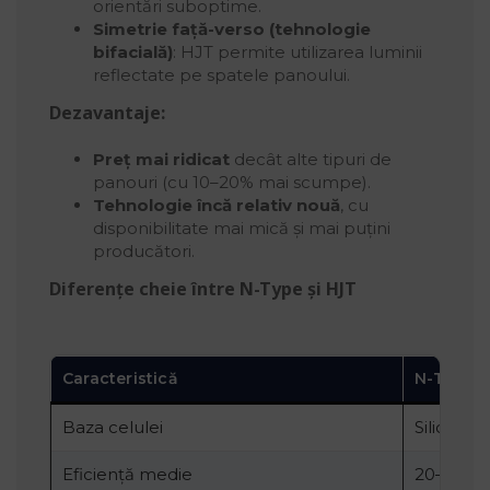
orientări suboptime.
Simetrie față-verso (tehnologie
bifacială)
: HJT permite utilizarea luminii
reflectate pe spatele panoului.
Dezavantaje:
Preț mai ridicat
decât alte tipuri de
panouri (cu 10–20% mai scumpe).
Tehnologie încă relativ nouă
, cu
disponibilitate mai mică și mai puțini
producători.
Diferențe cheie între N-Type și HJT
Caracteristică
N-Type (
Baza celulei
Siliciu d
Eficiență medie
20–22%