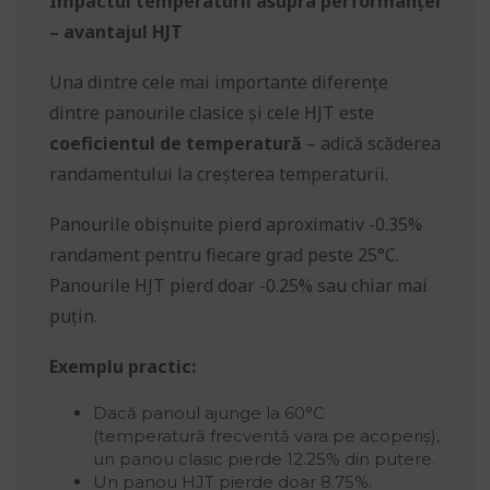
Impactul temperaturii asupra performanței
– avantajul HJT
Una dintre cele mai importante diferențe
dintre panourile clasice și cele HJT este
coeficientul de temperatură
– adică scăderea
randamentului la creșterea temperaturii.
Panourile obișnuite pierd aproximativ -0.35%
randament pentru fiecare grad peste 25°C.
Panourile HJT pierd doar -0.25% sau chiar mai
puțin.
Exemplu practic:
Dacă panoul ajunge la 60°C
(temperatură frecventă vara pe acoperiș),
un panou clasic pierde 12.25% din putere.
Un panou HJT pierde doar 8.75%.