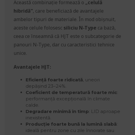
Această combinație formează o
„celulă
hibridă”
, care beneficiază de avantajele
ambelor tipuri de materiale. În mod obișnuit,
aceste celule folosesc
siliciu N-Type
ca bază,
ceea ce înseamnă că HJT este o subcategorie de
panouri N-Type, dar cu caracteristici tehnice
unice.
Avantajele HJT:
Eficiență foarte ridicată
, uneori
depășind 23–24%.
Coeficient de temperatură foarte mic
:
performanță excepțională în climate
calde.
Degradare minimă în timp
: LID aproape
inexistentă.
Producție foarte bună la lumină slabă
:
ideală pentru zone cu zile înnorate sau