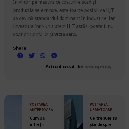
În viitor, pe măsură ce costurile scad și
producția se extinde, este foarte posibil ca HJT
să devină standardul dominant în industrie, iar
investiția într-un sistem HJT astăzi poate fi nu
doar eficientă, ci și
vizionară
.
Share
Articol creat de:
seoagency
POSTAREA
POSTAREA
ANTERIOARĂ
URMĂTOARE
Cum să
Ce trebuie să
întreții
știi despre