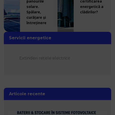
panourile
certificarea
solare.
energetică a
Spălare,
clădirilor?
curățare și
întreținere
Servicii energetice
Extinderi rețele electrice
Articole recente