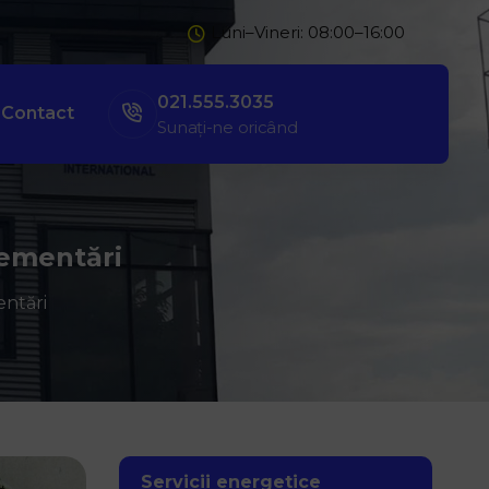
Luni–Vineri: 08:00–16:00
021.555.3035
Contact
Sunați-ne oricând
lementări
entări
Servicii energetice