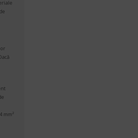
eriale
 de
lor
 Dacă
ent
de
e 4 mm²