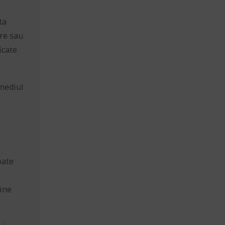
ta
are sau
icate
rmediul
oate
bine