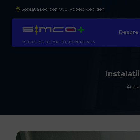
Șoseaua Leordeni 90B, Popești-Leordeni
Despre
AUTORIZAȚI ANRE
Instalaț
Acas