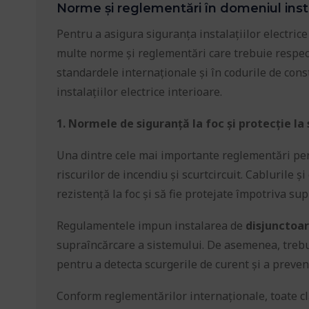
Norme și reglementări în domeniul instal
Pentru a asigura siguranța instalațiilor electrice 
multe norme și reglementări care trebuie respect
standardele internaționale și în codurile de cons
instalațiilor electrice interioare.
1. Normele de siguranță la foc și protecție la 
Una dintre cele mai importante reglementări pentr
riscurilor de incendiu și scurtcircuit. Cablurile 
rezistență la foc și să fie protejate împotriva supr
Regulamentele impun instalarea de
disjunctoa
supraîncărcare a sistemului. De asemenea, trebu
pentru a detecta scurgerile de curent și a preveni
Conform reglementărilor internaționale, toate cl