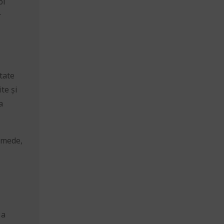
oi
r
tate
te și
a
 umede,
 a