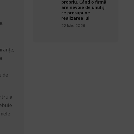
propriu. Când o firmă
are nevoie de unul și
ce presupune
realizarea lui
e.
22 Iulie 2026
uranțe,
a
e de
ntru a
rebuie
rmele