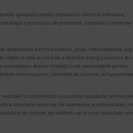
tări aplicabile pentru instalațiile electrice interioare,
are etapă a procesului de proiectare, instalare și întreținer
 de componente electrice (cabluri, prize, întrerupătoare, sig
i clădiri și care au rolul de a distribui energia electrică de l
e consumatori. Aceste instalații sunt responsabile pentru
paratele electrocasnice, sistemele de iluminat, echipamentel
 și realizate în conformitate cu anumite standarde tehnice pe
ectă a sistemelor electrice. De asemenea, aceste instalații t
e necesitățile de consum, garantându-se că sunt respectate no