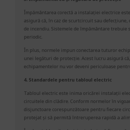
Împământarea corectă a instalației electrice est
asigură că, în caz de scurtcircuit sau defecțiune, 
de incendiu. Sistemele de împământare trebuie să 
periodic.
În plus, normele impun conectarea tuturor echi
unei legături de protecție. Acest lucru asigură că,
echipamentelor nu vor deveni periculoase pentru 
4. Standardele pentru tabloul electric
Tabloul electric este inima oricărei instalații el
circuitele din clădire. Conform normelor în vigoar
disjunctoare corespunzătoare pentru fiecare circu
protejat și să permită întreruperea rapidă a alim