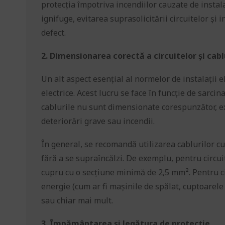
protecția împotriva incendiilor cauzate de instala
ignifuge, evitarea suprasolicitării circuitelor și
defect.
2. Dimensionarea corectă a circuitelor și cabl
Un alt aspect esențial al normelor de instalații e
electrice. Acest lucru se face în funcție de sarcin
cablurile nu sunt dimensionate corespunzător, exi
deteriorări grave sau incendii.
În general, se recomandă utilizarea cablurilor cu
fără a se supraîncălzi. De exemplu, pentru circui
cupru cu o secțiune minimă de 2,5 mm². Pentru 
energie (cum ar fi mașinile de spălat, cuptoarel
sau chiar mai mult.
3. Împământarea și legătura de protecție