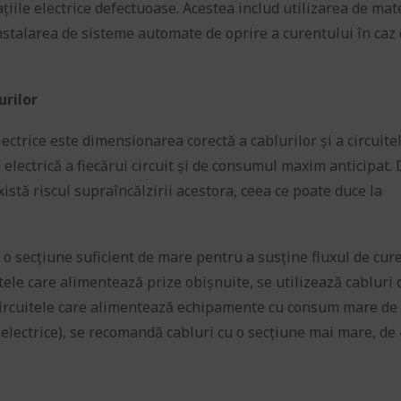
țiile electrice defectuoase. Acestea includ utilizarea de mat
 instalarea de sisteme automate de oprire a curentului în caz
urilor
lectrice este dimensionarea corectă a cablurilor și a circuite
a electrică a fiecărui circuit și de consumul maxim anticipat.
stă riscul supraîncălzirii acestora, ceea ce poate duce la
 o secțiune suficient de mare pentru a susține fluxul de cur
tele care alimentează prize obișnuite, se utilizează cabluri 
circuitele care alimentează echipamente cu consum mare de
e electrice), se recomandă cabluri cu o secțiune mai mare, d