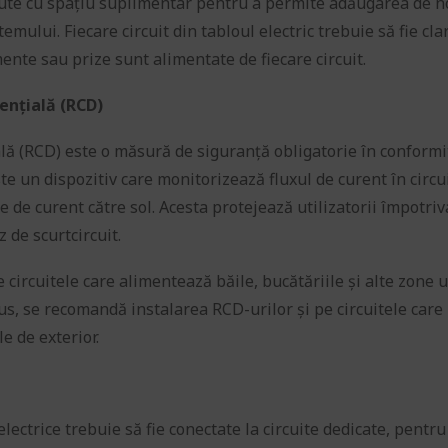
văzute cu spațiu suplimentar pentru a permite adăugarea de n
emului. Fiecare circuit din tabloul electric trebuie să fie cla
mente sau prize sunt alimentate de fiecare circuit.
rențială (RCD)
ală (RCD) este o măsură de siguranță obligatorie în conformi
 un dispozitiv care monitorizează fluxul de curent în circui
de curent către sol. Acesta protejează utilizatorii împotriv
z de scurtcircuit.
 circuitele care alimentează băile, bucătăriile și alte zone
us, se recomandă instalarea RCD-urilor și pe circuitele care
 de exterior.
ctrice trebuie să fie conectate la circuite dedicate, pentru