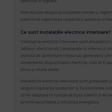
specifice în vigoare.
Vom discuta despre principalele norme și reglemen
subliniind importanța respectării acestora în fiec
Ce sunt instalațiile electrice interioare?
Instalațiile electrice interioare sunt ansambluri
tablouri electrice etc.) amplasate în interiorul une
punctul de alimentare (rețea sau generator) cătr
alimentarea dispozitivelor electrice, cum ar fi a
birou și multe altele.
Instalațiile electrice interioare sunt proiectate
asigura siguranța locatarilor și funcționarea cor
să fie adaptate în funcție de tipul clădirii și d
privind securitatea și eficiența energetică.