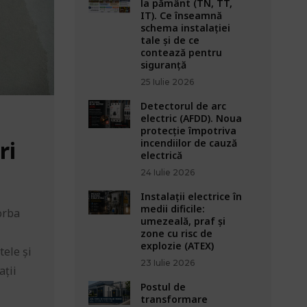
la pământ (TN, TT,
IT). Ce înseamnă
schema instalației
tale și de ce
contează pentru
siguranță
25 Iulie 2026
Detectorul de arc
electric (AFDD). Noua
protecție împotriva
ri
incendiilor de cauză
electrică
24 Iulie 2026
Instalații electrice în
medii dificile:
orba
umezeală, praf și
zone cu risc de
explozie (ATEX)
tele și
23 Iulie 2026
ații
Postul de
transformare