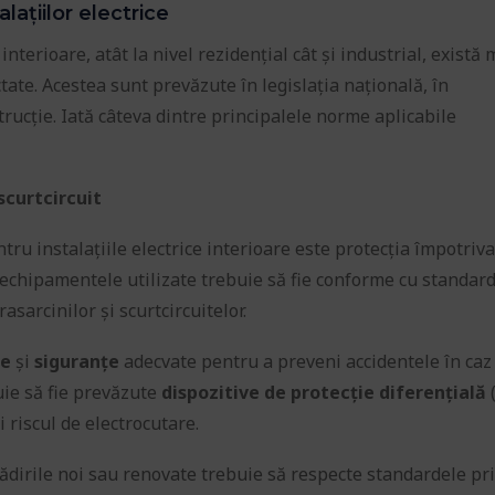
ațiilor electrice
interioare, atât la nivel rezidențial cât și industrial, există 
ate. Acestea sunt prevăzute în legislația națională, în
trucție. Iată câteva dintre principalele norme aplicabile
scurtcircuit
u instalațiile electrice interioare este protecția împotriva
și echipamentele utilizate trebuie să fie conforme cu standar
asarcinilor și scurtcircuitelor.
re
și
siguranțe
adecvate pentru a preveni accidentele în caz
ie să fie prevăzute
dispozitive de protecție diferențială
 riscul de electrocutare.
ădirile noi sau renovate trebuie să respecte standardele pr