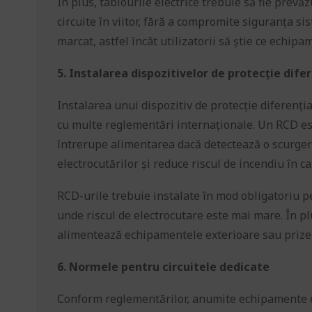
În plus, tablourile electrice trebuie să fie pre
circuite în viitor, fără a compromite siguranța sist
marcat, astfel încât utilizatorii să știe ce echipa
5. Instalarea dispozitivelor de protecție dife
Instalarea unui dispozitiv de protecție diferenți
cu multe reglementări internaționale. Un RCD este
întrerupe alimentarea dacă detectează o scurgere 
electrocutărilor și reduce riscul de incendiu în ca
RCD-urile trebuie instalate în mod obligatoriu pe
unde riscul de electrocutare este mai mare. În pl
alimentează echipamentele exterioare sau prizele
6. Normele pentru circuitele dedicate
Conform reglementărilor, anumite echipamente ele