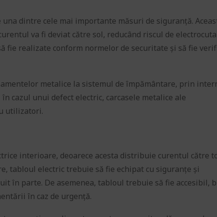
e una dintre cele mai importante măsuri de siguranță. Aceas
curentul va fi deviat către sol, reducând riscul de electrocut
fie realizate conform normelor de securitate și să fie verif
pamentelor metalice la sistemul de împământare, prin inte
 în cazul unui defect electric, carcasele metalice ale
utilizatori.
ectrice interioare, deoarece acesta distribuie curentul către t
e, tabloul electric trebuie să fie echipat cu siguranțe și
it în parte. De asemenea, tabloul trebuie să fie accesibil, 
entării în caz de urgență.