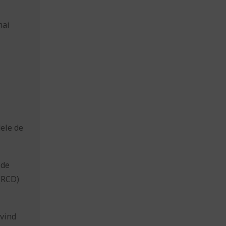
mai
dele de
 de
(RCD)
ivind