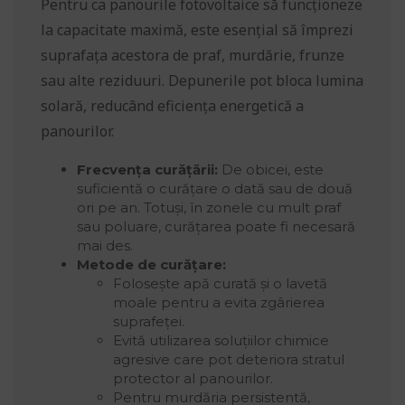
Pentru ca panourile fotovoltaice să funcționeze
la capacitate maximă, este esențial să împrezi
suprafața acestora de praf, murdărie, frunze
sau alte reziduuri. Depunerile pot bloca lumina
solară, reducând eficiența energetică a
panourilor.
Frecvența curățării:
De obicei, este
suficientă o curățare o dată sau de două
ori pe an. Totuși, în zonele cu mult praf
sau poluare, curățarea poate fi necesară
mai des.
Metode de curățare:
Folosește apă curată și o lavetă
moale pentru a evita zgârierea
suprafeței.
Evită utilizarea soluțiilor chimice
agresive care pot deteriora stratul
protector al panourilor.
Pentru murdăria persistentă,