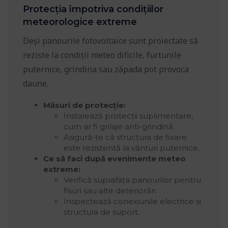
Protecția împotriva condițiilor
meteorologice extreme
Deși panourile fotovoltaice sunt proiectate să
reziste la condiții meteo dificile, furtunile
puternice, grindina sau zăpada pot provoca
daune.
Măsuri de protecție:
Instalează protecții suplimentare,
cum ar fi grilaje anti-grindină.
Asigură-te că structura de fixare
este rezistentă la vânturi puternice.
Ce să faci după evenimente meteo
extreme:
Verifică suprafața panourilor pentru
fisuri sau alte deteriorări.
Inspectează conexiunile electrice și
structura de suport.