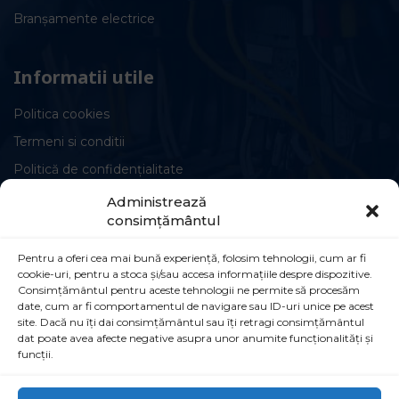
Branșamente electrice
Informatii utile
Politica cookies
Termeni si conditii
Politică de confidențialitate
Administrează
consimțământul
Pentru a oferi cea mai bună experiență, folosim tehnologii, cum ar fi
cookie-uri, pentru a stoca și/sau accesa informațiile despre dispozitive.
Circuite și conexiuni
Consimțământul pentru aceste tehnologii ne permite să procesăm
date, cum ar fi comportamentul de navigare sau ID-uri unice pe acest
Șoseaua Leordeni 90B, Popești-Leordeni,
site. Dacă nu îți dai consimțământul sau îți retragi consimțământul
dat poate avea afecte negative asupra unor anumite funcționalități și
077160
funcții.
021 555 30 35