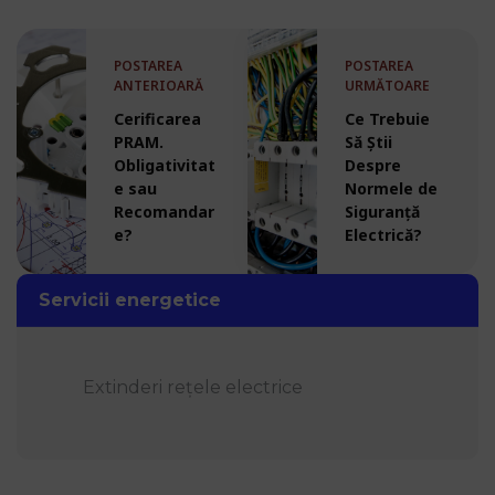
POSTAREA
POSTAREA
ANTERIOARĂ
URMĂTOARE
Cerificarea
Ce Trebuie
PRAM.
Să Știi
Obligativitat
Despre
e sau
Normele de
Recomandar
Siguranță
e?
Electrică?
Servicii energetice
Extinderi rețele electrice