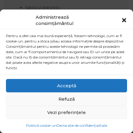
tabloul electric;
protecțiile;
Administrează
circuitele principale;
consimțământul
secțiunea conductorilor;
împărțirea consumatorilor pe circuite;
Pentru a oferi cea mai bună experiență, folosim tehnologii, cum ar fi
echilibrarea fazelor;
cookie-uri, pentru a stoca și/sau accesa informațiile despre dispozitive.
prizele și traseele pentru consumatori
Consimțământul pentru aceste tehnologii ne permite să procesăm
mari;
date, cum ar fi comportamentul de navigare sau ID-uri unice pe acest
starea conexiunilor;
site. Dacă nu îți dai consimțământul sau îți retragi consimțământul
dat poate avea afecte negative asupra unor anumite funcționalități și
existența protecțiilor diferențiale;
funcții.
împământarea și siguranța instalației.
Pentru locuințe, această verificare previne
Acceptă
supraîncărcarea circuitelor. Pentru firme și
hale, verificarea este esențială pentru
Refuză
continuitatea activității și protejarea
Vezi preferințele
echipamentelor.
Cere ofertă
Politică cookie-uri
Declarație de confidențialitate