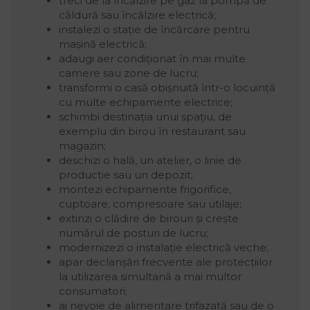
treci de la încălzire pe gaz la pompă de
căldură sau încălzire electrică;
instalezi o stație de încărcare pentru
mașină electrică;
adaugi aer condiționat în mai multe
camere sau zone de lucru;
transformi o casă obișnuită într-o locuință
cu multe echipamente electrice;
schimbi destinația unui spațiu, de
exemplu din birou în restaurant sau
magazin;
deschizi o hală, un atelier, o linie de
producție sau un depozit;
montezi echipamente frigorifice,
cuptoare, compresoare sau utilaje;
extinzi o clădire de birouri și crește
numărul de posturi de lucru;
modernizezi o instalație electrică veche;
apar declanșări frecvente ale protecțiilor
la utilizarea simultană a mai multor
consumatori;
ai nevoie de alimentare trifazată sau de o