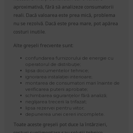
aproximativă, fără să analizeze consumatorii
reali. Dacă valoarea este prea mică, problema
nu se rezolvă. Dacă este prea mare, pot apărea
costuri inutile.
Alte greșeli frecvente sunt:
confundarea furnizorului de energie cu
operatorul de distribuție;
lipsa documentelor tehnice;
ignorarea instalației interioare;
montarea de consumatori mari înainte de
verificarea puterii aprobate;
schimbarea siguranțelor fără analiză;
neglijarea trecerii la trifazat;
lipsa rezervei pentru viitor;
depunerea unei cereri incomplete.
Toate aceste greșeli pot duce la întârzieri,
costuri suplimentare sau soluții tehnice