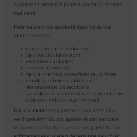
automat că instalația poate suporta un consum
mai mare.
Puterea electrică aprobată depinde de mai
multe elemente:
capacitatea rețelei din zonă;
tipul racordului existent;
secțiunea cablurilor;
protecțiile montate;
tipul alimentării, monofazat sau trifazat;
condițiile tehnice stabilite prin
documentele de racordare;
posibilitatea operatorului de distribuție de
a aproba puterea suplimentară.
Dacă se montează o protecție mai mare fără
verificare tehnică, pot apărea riscuri serioase:
încălzirea cablurilor, suprasarcină, defectarea
echipamentelor, scăderi de tensiune sau chiar