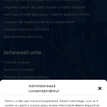
Reparații cabluri de joasă, medie și înaltă tensiune
Verificare PRAM Bucuresti – Obtine buletinul PRAM
Instalații de legare la pământ și paratrăsnet
Instalații electrice interioare
Branșamente electrice
Informatii utile
Politica cookies
Termeni si conditii
Politică de confidențialitate
Administrează
consimțământul
Pentru a oferi cea mai bună experiență, folosim tehnologii, cum ar fi
cookie-uri, pentru a stoca și/sau accesa informațiile despre dispozitive.