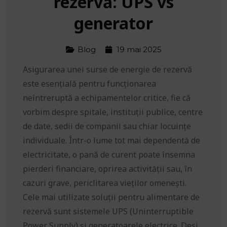
rezervă: UPS vs
generator
Blog
19 mai 2025
Asigurarea unei surse de energie de rezervă
este esențială pentru funcționarea
neîntreruptă a echipamentelor critice, fie că
vorbim despre spitale, instituții publice, centre
de date, sedii de companii sau chiar locuințe
individuale. Într-o lume tot mai dependentă de
electricitate, o pană de curent poate însemna
pierderi financiare, oprirea activității sau, în
cazuri grave, periclitarea vieților omenești.
Cele mai utilizate soluții pentru alimentare de
rezervă sunt sistemele UPS (Uninterruptible
Power Supply) și generatoarele electrice. Deși