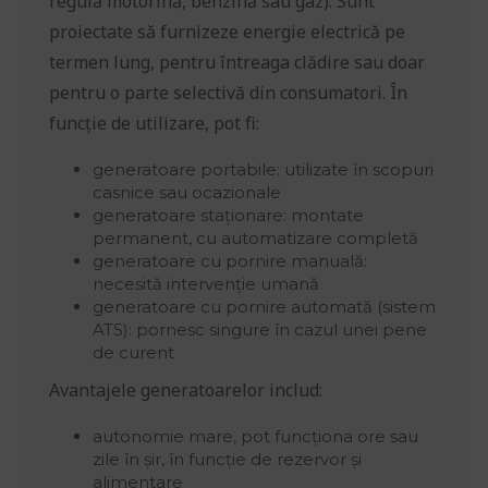
regulă motorină, benzină sau gaz). Sunt
proiectate să furnizeze energie electrică pe
termen lung, pentru întreaga clădire sau doar
pentru o parte selectivă din consumatori. În
funcție de utilizare, pot fi:
generatoare portabile: utilizate în scopuri
casnice sau ocazionale
generatoare staționare: montate
permanent, cu automatizare completă
generatoare cu pornire manuală:
necesită intervenție umană
generatoare cu pornire automată (sistem
ATS): pornesc singure în cazul unei pene
de curent
Avantajele generatoarelor includ:
autonomie mare, pot funcționa ore sau
zile în șir, în funcție de rezervor și
alimentare