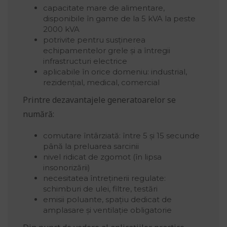
capacitate mare de alimentare,
disponibile în game de la 5 kVA la peste
2000 kVA
potrivite pentru susținerea
echipamentelor grele și a întregii
infrastructuri electrice
aplicabile în orice domeniu: industrial,
rezidențial, medical, comercial
Printre dezavantajele generatoarelor se
numără:
comutare întârziată: între 5 și 15 secunde
până la preluarea sarcinii
nivel ridicat de zgomot (în lipsa
insonorizării)
necesitatea întreținerii regulate:
schimburi de ulei, filtre, testări
emisii poluante, spațiu dedicat de
amplasare și ventilație obligatorie