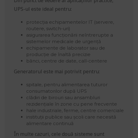
Din punct de vedere al aplicațiilor practice,
UPS-ul este ideal pentru:
protecția echipamentelor IT (servere,
routere, switch-uri)
asigurarea funcționării neîntrerupte a
sistemelor medicale de urgență
echipamente de laborator sau de
producție de înaltă precizie
bănci, centre de date, call-centere
Generatorul este mai potrivit pentru:
spitale, pentru alimentarea tuturor
consumatorilor după UPS
clădiri de birouri sau ansambluri
rezidențiale în zone cu pene frecvente
hale industriale, ferme, centre comerciale
instituții publice sau școli care necesită
alimentare continuă
În multe cazuri, cele două sisteme sunt