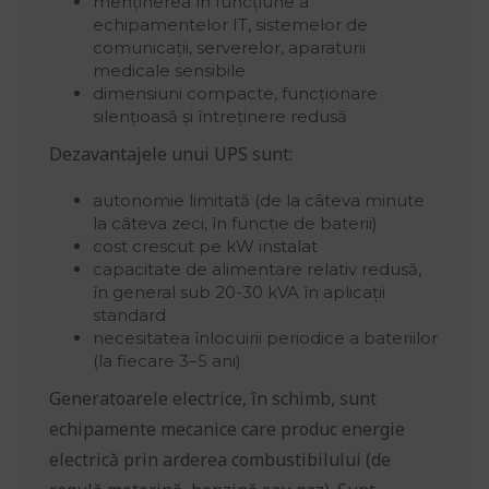
menținerea în funcțiune a
echipamentelor IT, sistemelor de
comunicații, serverelor, aparaturii
medicale sensibile
dimensiuni compacte, funcționare
silențioasă și întreținere redusă
Dezavantajele unui UPS sunt:
autonomie limitată (de la câteva minute
la câteva zeci, în funcție de baterii)
cost crescut pe kW instalat
capacitate de alimentare relativ redusă,
în general sub 20-30 kVA în aplicații
standard
necesitatea înlocuirii periodice a bateriilor
(la fiecare 3–5 ani)
Generatoarele electrice, în schimb, sunt
echipamente mecanice care produc energie
electrică prin arderea combustibilului (de