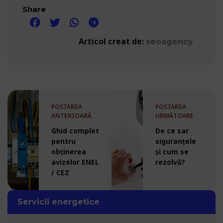
Share
Articol creat de:
seoagency
POSTAREA
POSTAREA
ANTERIOARĂ
URMĂTOARE
Ghid complet
De ce sar
pentru
siguranțele
obținerea
și cum se
avizelor ENEL
rezolvă?
/ CEZ
Servicii energetice