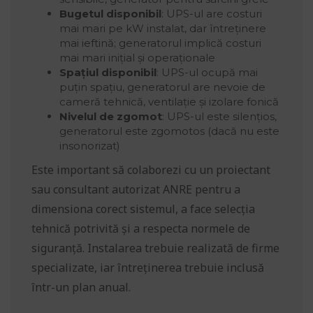
Bugetul disponibil
: UPS-ul are costuri
mai mari pe kW instalat, dar întreținere
mai ieftină; generatorul implică costuri
mai mari inițial și operaționale
Spațiul disponibil
: UPS-ul ocupă mai
puțin spațiu, generatorul are nevoie de
cameră tehnică, ventilație și izolare fonică
Nivelul de zgomot
: UPS-ul este silențios,
generatorul este zgomotos (dacă nu este
insonorizat)
Este important să colaborezi cu un proiectant
sau consultant autorizat ANRE pentru a
dimensiona corect sistemul, a face selecția
tehnică potrivită și a respecta normele de
siguranță. Instalarea trebuie realizată de firme
specializate, iar întreținerea trebuie inclusă
într-un plan anual.