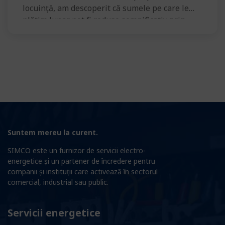
locuință, am descoperit că sumele pe care le
plătim lunar pot fi reduse semnificativ prin
câteva schimbări simple. Reducerea
consumului de energie electrică nu înseamnă
să ne limităm confortul, ci să fim mai
inteligenți în modul în care folosim energia. […]
Suntem mereu la curent.
SIMCO este un furnizor de servicii electro-
energetice și un partener de încredere pentru
companii și instituții care activează în sectorul
comercial, industrial sau public.
Servicii energetice