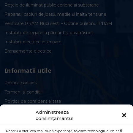
Rețele de iluminat public aeriene și subterane
Reparații cabluri de joasă, medie și înaltă tensiune
Verificare PRAM Bucuresti – Obtine buletinul PRAM
Instalații de legare la pământ și paratrăsnet
Instalații electrice interioare
Branșamente electrice
Informatii utile
Politica cookies
Termeni si conditii
Politică de confidențialitate
Administrează
consimțământul
Pentru a oferi cea mai bună experiență, folosim tehnologii, cum ar fi