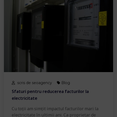
scris de seoagency
Blog
Sfaturi pentru reducerea facturilor la
electricitate
Cu toții am simțit impactul facturilor mari la
electricitate în ultimii ani. Ca proprietar de