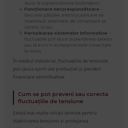
duce la supraîncălzirea bobinajelor.
Funcționare necorespunzătoare
–
becurile pâlpâie, electrocasnicele se
resetează, sistemele de climatizare se
opresc brusc.
Perturbarea sistemelor informatice
–
fluctuațiile pot duce la pierderea datelor
sau la erori în echipamentele conectate
la rețea.
În mediul industrial, fluctuațiile de tensiune
pot cauza opriri ale producției și pierderi
financiare semnificative.
Cum se pot preveni sau corecta
fluctuațiile de tensiune
Există mai multe soluții tehnice pentru
stabilizarea tensiunii și protejarea