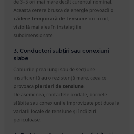
de 3–5 ori mai mare decât curentul nominal.
Această cerere bruscă de energie provoacă o
cădere temporară de tensiune
în circuit,
vizibilă mai ales în instalațiile
subdimensionate.
3. Conductori subțiri sau conexiuni
slabe
Cablurile prea lungi sau de secțiune
insuficientă au o rezistență mare, ceea ce
provoacă
pierderi de tensiune
.
De asemenea, contactele oxidate, bornele
slăbite sau conexiunile improvizate pot duce la
variații locale de tensiune și încălziri
periculoase.